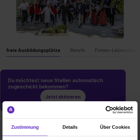
freie Ausbildungsplätze
Berufe
Firmen-Lebenslauf
Du möchtest neue Stellen automatisch
zugeschickt bekommen?
Jetzt aktivieren
Zustimmung
Details
Über Cookies
Boutique-Hotel Alemannenhof