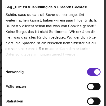
Bruderhald 21
79856 Hinterzarten
Sag „Hi!“ zu Ausbildung.de & unseren Cookies!
07652 - 9118 -131
Schön, dass du da bist! Bevor du hier ungestört
weitermachen kannst, haben wir ein paar Infos für dich.
E-Mail anzeigen
Du hast vielleicht schon mal was von Cookies gehört!?
Branche
Gastronomie / Tourismus, Hotel
Keine Sorge, das ist nicht Schlimmes. Wir erklären dir
hier, was das alles für dich bedeutet. Wunder dich bitte
Ausbildung bei Boutique-Hotel
nicht, die Sprache ist ein bisschen komplizierter als du
sie von uns kennst. Sie muss einfach den aktuellen
Alemannenhof
Datenschutzbestimmungen gerecht werden.
Deine Karriere bei uns
Die Nutzung von Cookies auf Ausbildung.de
Einwilligungsauswahl
JOBS MIT AUSSICHT:
Notwendig
AUF DEN TITSEE – UND AUF ERFOLG!
Wir verwenden Cookies zur technischen Funktion
unserer Webseite („Notwendig“), um von dir bei
In unserem
4-Sterne-Boutique-Hotel
gibt es immer etwas
Präferenzen
Benutzung der Webseite getroffenen Einstellungen zu
zu tun – und immer Platz für motivierte Talente.
speichern ( „Präferenzen“), die Zugriffe auf unsere
Wir bieten dir nicht nur einen Arbeitsplatz mit Blick auf den
Webseite zu analysieren („Statistiken“), um
Statistiken
Titisee, sondern auch echte Karriereperspektiven
Informationen zu deiner Verwendung unserer Website an