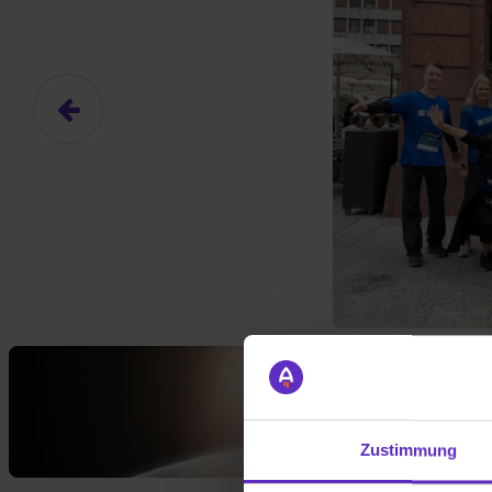
Das hier ist ein Platzhalter für
frei.
Ja, ich erlaube die ext
Ich bin damit einverstanden, dass
an Drittplattformen übermittelt werd
Zustimmung