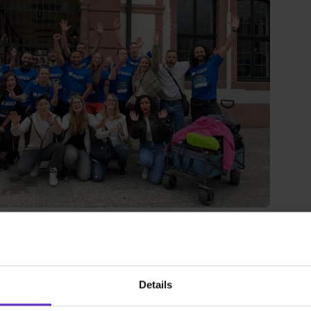
 Video-Content von YouTube. Neugierig? Dann schalte die Inhalte jetzt
ernen Inhalte von YouTube.
 mir die externen Inhalte angezeigt werden. Personenbezogene Daten könne
en. Mehr Infos gibt es in der
Datenschutzerklärung
.
Details