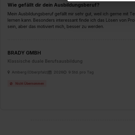
Wie gefällt dir dein Ausbildungsberuf?
Erlaubnis hierfür kannst du a
Verwendungszwecke zulassen,
Mein Ausbildungsberuf gefällt mir sehr gut, weil ich gerne mit
lernen kann. Besonders interessant finde ich das Lösen von Pr
Einwilligung zur Platzierung
sein, aber das motiviert mich, besser zu werden.
umfasst hierbei die Einwillig
verfügen über kein angemess
jederzeit mit Wirkung für di
„Datenschutz-Einstellungen“ 
BRADY GMBH
„Details zeigen“. Weitere In
Klassische duale Berufsausbildung
Amberg (Oberpfalz)
2026
9 Std. pro Tag
Nicht Übernommen