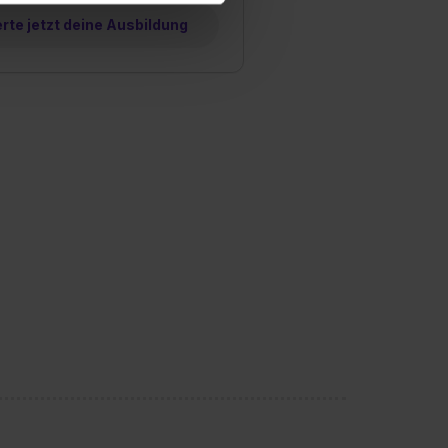
Willst du nur bestimmte
te jetzt deine Ausbildung
hl erlauben“. Die
cial Media und Marketing“
1 lit. a) DS-GVO). Die USA
dir erteilte Einwilligung
unter dem Punkt
est du durch Klick auf