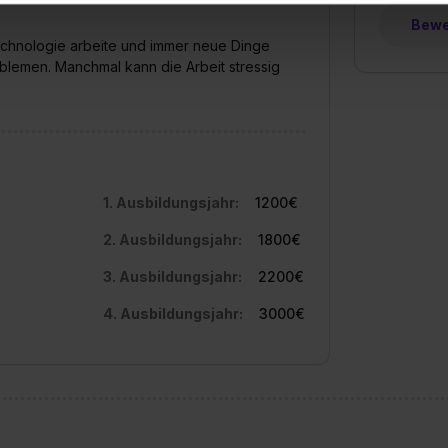
uch später noch im Einzelfall bei dem jeweiligen Inhalt erteilen. 
Bewer
 triff deine Auswahl über die Checkboxen und klick auf „Auswa
 Technologie arbeite und immer neue Dinge
oblemen. Manchmal kann die Arbeit stressig
 von Cookies der Kategorien „Präferenzen“, „Statistiken“ und „So
ung zur Übermittlung deiner Daten in die USA (Art. 49 Abs. 1 S. 
enes Datenschutzniveau (EuGH – Schrems II). Du kannst die von 
e Zukunft ganz oder teilweise über unsere Datenschutzerklärung 
widerrufen. Weitere Informationen zu den einzelnen Cookies find
formationen:
Datenschutzerklärung
,
Impressum
.
1. Ausbildungsjahr:
1200€
2. Ausbildungsjahr:
1800€
3. Ausbildungsjahr:
2200€
4. Ausbildungsjahr:
3000€