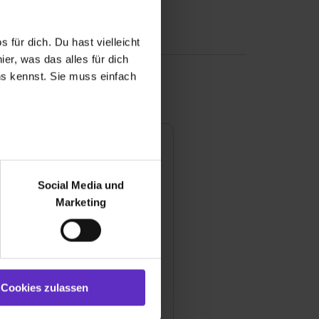
 für dich. Du hast vielleicht
er, was das alles für dich
uns kennst. Sie muss einfach
ngen
r bei Benutzung der
bseite zu analysieren
pfehlungsrate
100 %
Social Media und
ür soziale Medien, Werbung
Marketing
und Marketing“). Unsere
 bereitgestellt hast oder die
ewertung
ookies zulassen“ stimmst du
 & Lernerfolg
e (ausgenommen „Notwendig“)
st du auch damit
Cookies zulassen
or & Atmosphäre
gezeigt und hierfür
ermittelt werden. Eine