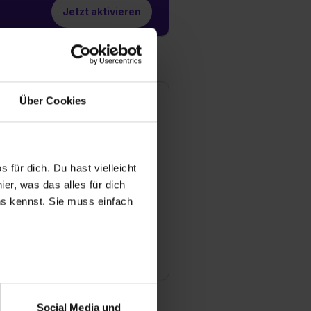
Jetzt aktivieren
Über Cookies
rands Fashion GmbH
llerstraße 11
244 Buchholz in der Nordheide
9 4181 / 9422 - 332
 für dich. Du hast vielleicht
Mail anzeigen
er, was das alles für dich
uns kennst. Sie muss einfach
ündungsjahr
02
tarbeiter
-200
r bei Benutzung der
bseite zu analysieren
Social Media und