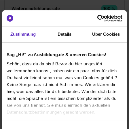
Weiterempfehlungsrate
100 %
Gesamtbewertung
Zustimmung
Details
Über Cookies
Aufgaben & Lernerfolg
Sag „Hi!“ zu Ausbildung.de & unseren Cookies!
Spaßfaktor & Atmosphäre
Schön, dass du da bist! Bevor du hier ungestört
weitermachen kannst, haben wir ein paar Infos für dich.
Bewerte jetzt deine Ausbildung
Du hast vielleicht schon mal was von Cookies gehört!?
Keine Sorge, das ist nicht Schlimmes. Wir erklären dir
hier, was das alles für dich bedeutet. Wunder dich bitte
nicht, die Sprache ist ein bisschen komplizierter als du
sie von uns kennst. Sie muss einfach den aktuellen
Datenschutzbestimmungen gerecht werden.
Ich würde diese Firma
weiterempfehlen!
Die Nutzung von Cookies auf Ausbildung.de
Einwilligungsauswahl