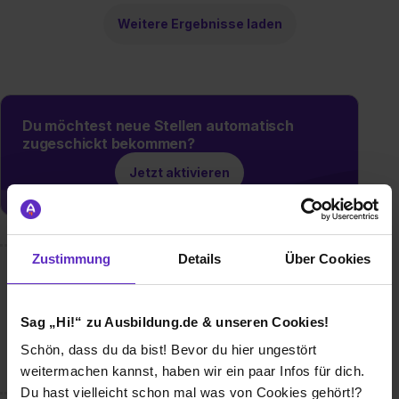
Weitere Ergebnisse laden
Du möchtest neue Stellen automatisch
zugeschickt bekommen?
Jetzt aktivieren
Zustimmung
Details
Über Cookies
Wusstest du schon, dass...
... wir Deutschlands erfolgreichstes Optik- und Akustik
Sag „Hi!“ zu Ausbildung.de & unseren Cookies!
Unternehmen auf TikTok sind!
Schön, dass du da bist! Bevor du hier ungestört
https://www.tiktok.com/@brillen.rottler
weitermachen kannst, haben wir ein paar Infos für dich.
Du hast vielleicht schon mal was von Cookies gehört!?