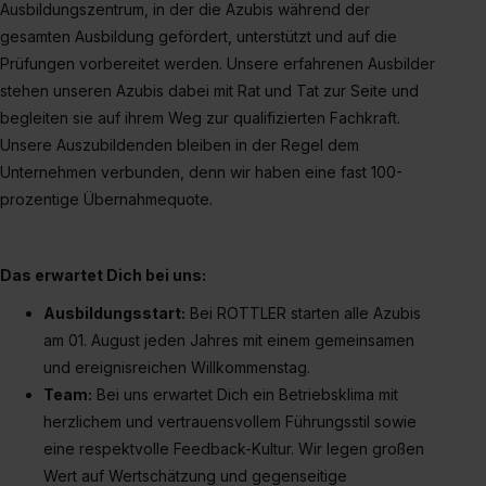
zur Übermittlung deiner Daten in die USA (Art. 49 Abs. 1
Ausbildungszentrum, in der die Azubis während der
S. 1 lit. a) DS-GVO). Die USA verfügen über kein
gesamten Ausbildung gefördert, unterstützt und auf die
angemessenes Datenschutzniveau (EuGH – Schrems
Prüfungen vorbereitet werden. Unsere erfahrenen Ausbilder
II). Du kannst die von dir erteilte Einwilligung jederzeit mit
stehen unseren Azubis dabei mit Rat und Tat zur Seite und
Wirkung für die Zukunft ganz oder teilweise über unsere
begleiten sie auf ihrem Weg zur qualifizierten Fachkraft.
Datenschutzerklärung unter dem Punkt „Datenschutz-
Unsere Auszubildenden bleiben in der Regel dem
Einstellungen“ widerrufen. Weitere Informationen zu den
Unternehmen verbunden, denn wir haben eine fast 100-
einzelnen Cookies findest du durch Klick auf „Details
prozentige Übernahmequote.
zeigen“. Weitere Informationen:
Datenschutzerklärung
,
Impressum
.
Das erwartet Dich bei uns:
Ausbildungsstart:
Bei ROTTLER starten alle Azubis
am 01. August jeden Jahres mit einem gemeinsamen
und ereignisreichen Willkommenstag.
Team:
Bei uns erwartet Dich ein Betriebsklima mit
herzlichem und vertrauensvollem Führungsstil sowie
eine respektvolle Feedback-Kultur. Wir legen großen
Wert auf Wertschätzung und gegenseitige