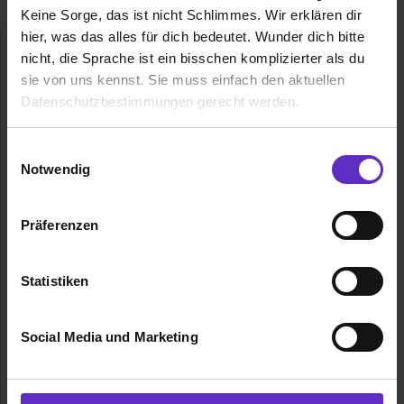
Keine Sorge, das ist nicht Schlimmes. Wir erklären dir
hier, was das alles für dich bedeutet. Wunder dich bitte
nicht, die Sprache ist ein bisschen komplizierter als du
sie von uns kennst. Sie muss einfach den aktuellen
Datenschutzbestimmungen gerecht werden.
Die Nutzung von Cookies auf Ausbildung.de
Einwilligungsauswahl
Notwendig
Brillen Rottler GmbH & Co. KG
Wir verwenden Cookies zur technischen Funktion
unserer Webseite („Notwendig“), um von dir bei
Im Ohl 85
Präferenzen
Benutzung der Webseite getroffenen Einstellungen zu
59757 Arnsberg
speichern ( „Präferenzen“), die Zugriffe auf unsere
02932 - 9001 259
Webseite zu analysieren („Statistiken“), um
Statistiken
E-Mail anzeigen
Informationen zu deiner Verwendung unserer Website an
Gründungsjahr
1946
unsere Partner für soziale Medien, Werbung und
Social Media und Marketing
Analysen weiterzugeben und um Inhalte und Anzeigen zu
Mitarbeiter
> 1.100
personalisieren („Social Media und Marketing“). Unsere
Partner führen diese Informationen möglicherweise mit
Branche
Beratung, Gesundheit, Handel / Gewerbe,