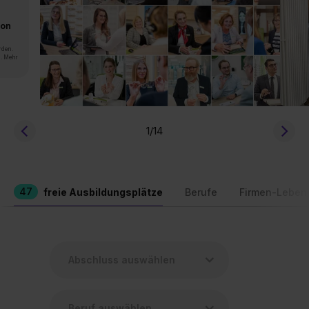
von
rden.
n. Mehr
1
/14
47
freie Ausbildungsplätze
Berufe
Firmen-Leben