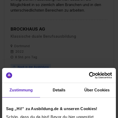
Möglichkeit in so ziemlich allen Branchen und in den
unterschiedlichsten Bereichen zu arbeiten.
BROCKHAUS AG
Klassische duale Berufsausbildung
Dortmund
2022
8 Std. pro Tag
Noch in der Ausbildung
Verdienst
1. Ausbildungsjahr:
950€
Zustimmung
Details
Über Cookies
2. Ausbildungsjahr:
1070€
Sag „Hi!“ zu Ausbildung.de & unseren Cookies!
Schön, dass du da bist! Bevor du hier ungestört