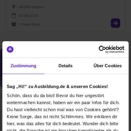
46359 Heiden
01.08.2026
1 freier Platz
Du möchtest neue Stellen automatisch
zugeschickt bekommen?
Zustimmung
Details
Über Cookies
Jetzt aktivieren
Sag „Hi!“ zu Ausbildung.de & unseren Cookies!
Schön, dass du da bist! Bevor du hier ungestört
weitermachen kannst, haben wir ein paar Infos für dich.
Brüninghoff GmbH & Co. KG
Du hast vielleicht schon mal was von Cookies gehört!?
Industriestraße 14
Keine Sorge, das ist nicht Schlimmes. Wir erklären dir
46359 Heiden
hier, was das alles für dich bedeutet. Wunder dich bitte
02867/9739-140
nicht, die Sprache ist ein bisschen komplizierter als du