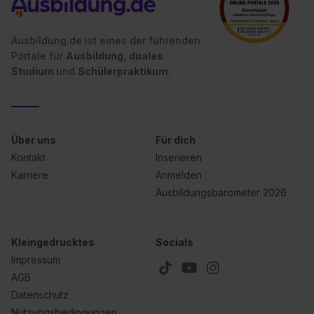
II). Du kannst die von dir erteilte Einwilligung jederzeit mit
Wirkung für die Zukunft ganz oder teilweise über unsere
Ausbildung.de ist eines der führenden
Datenschutzerklärung unter dem Punkt „Datenschutz-
Portale für
Ausbildung, duales
Einstellungen“ widerrufen. Weitere Informationen zu den
Studium
und
Schülerpraktikum.
einzelnen Cookies findest du durch Klick auf „Details
zeigen“. Weitere Informationen:
Datenschutzerklärung
,
Impressum
.
Über uns
Für dich
Kontakt
Inserieren
Karriere
Anmelden
Ausbildungsbarometer 2026
Kleingedrucktes
Socials
Impressum
AGB
Datenschutz
Nutzungsbedingungen