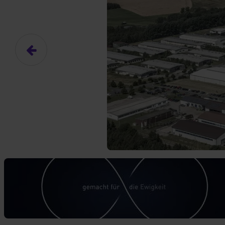
Das hier ist ein Platzhalter für
frei.
Ja, ich erlaube die ext
Ich bin damit einverstanden, dass
an Drittplattformen übermittelt werd