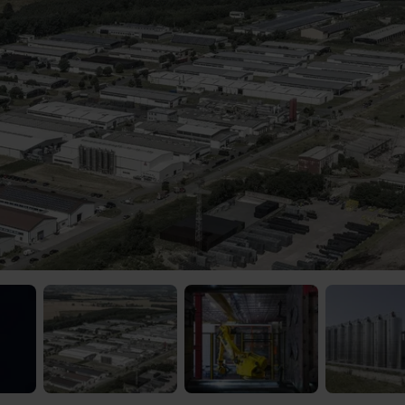
 Video-Content von YouTube. Neugierig? Dann schalte die Inhalte jetzt
ernen Inhalte von YouTube.
 mir die externen Inhalte angezeigt werden. Personenbezogene Daten könne
en. Mehr Infos gibt es in der
Datenschutzerklärung
.