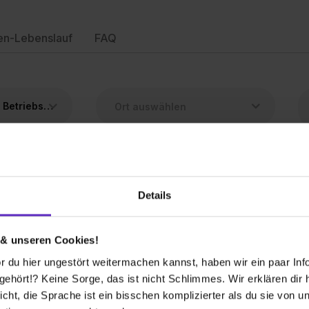
en-Lebenslauf
FAQ
Elektroniker/in für Betriebstechnik
Details
Deine Suche ergab leider keine Treffer.
Aber sieh dir doch einmal die ähnlichen Berufe an.
 & unseren Cookies!
 du hier ungestört weitermachen kannst, haben wir ein paar Infos
hört!? Keine Sorge, das ist nicht Schlimmes. Wir erklären dir hi
icht, die Sprache ist ein bisschen komplizierter als du sie von 