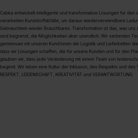
jederzeit mit Wirkung für di
„Datenschutz-Einstellungen“ 
Cabka entwickelt intelligente und transformative Lösungen für den 
„Details zeigen“. Weitere In
verarbeiten Kunststoffabfälle, um daraus wiederverwendbare Ladun
Gebrauchtem wieder Brauchbares. Transformation ist das, was uns 
sind begrenzt, die Möglichkeiten aber unendlich. Wir verbinden Tec
gemeinsam mit unseren Kund:innen die Logistik und Lieferketten die
dass wir Lösungen schaffen, die für unsere Kunden und für den Pla
glauben wir, dass jede Veränderung mit einem Team von leidensch
beginnt. Wir leben eine Kultur der Inklusion, des Respekts und des
RESPEKT, LEIDENSCHAFT, KREATIVITÄT und VERANTWORTUNG.