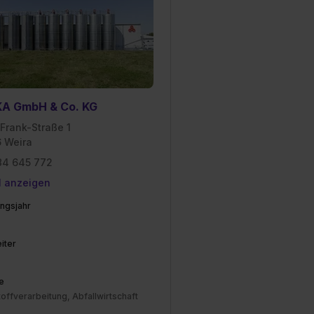
unter dem Punkt
est du durch Klick auf
A GmbH & Co. KG
Frank-Straße 1
 Weira
4 645 772
l anzeigen
ngsjahr
iter
e
offverarbeitung, Abfallwirtschaft