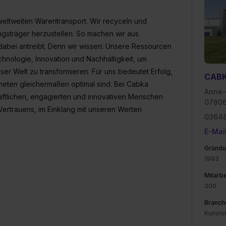
e Zukunft ganz oder teilweise über unsere Datenschutzerklärung 
widerrufen. Weitere Informationen zu den einzelnen Cookies find
weltweiten Warentransport. Wir recyceln und
formationen:
Datenschutzerklärung
,
Impressum
.
gsträger herzustellen. So machen wir aus
dabei antreibt. Denn wir wissen: Unsere Ressourcen
hnologie, Innovation und Nachhaltigkeit, um
ser Welt zu transformieren. Für uns bedeutet Erfolg,
CABK
neten gleichermaßen optimal sind. Bei Cabka
Anne-
aftlichen, engagierten und innovativen Menschen
07806
 Vertrauens, im Einklang mit unseren Werten
03648
E-Mai
Gründu
1993
Mitarbe
300
Branch
Kunstst