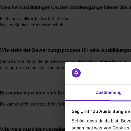
Welche Ausbildungen/Dualen Studiengänge bieten Sie 
Fachangestellte/r für Bäderbetriebe
Duales Studium Freizeitwirtschaft
Wie sieht der Bewerbungsprozess für eine Ausbildungsst
Sende uns einfach deine Bewerbungsunterlagen (Lebenslauf und Qua
dich gerne zu einem kurzen Kennenlerngespräch vor Ort ein.
Bis wann muss man sich für einen Ausbildungsplatz be
Zustimmung
Du kannst dich jederzeit bei uns bewerben.
Sag „Hi!“ zu Ausbildung.de
Schön, dass du da bist! Bevor
schon mal was von Cookies ge
Wie viele Ausbildungsstellen werden jährlich bei Ihnen