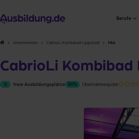
Berufe
Unternehmen
CabrioLi Kombibad Lippstadt
FAQ
CabrioLi Kombibad 
0
freie Ausbildungsplätze
90%
Übernahmequote