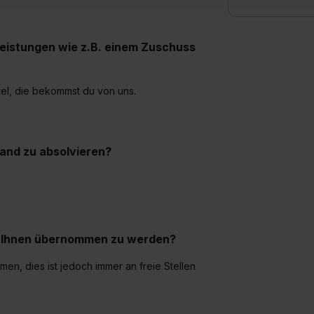
enes Datenschutzniveau (EuGH – Schrems II). Du kannst die von 
e Zukunft ganz oder teilweise über unsere Datenschutzerklärung 
leistungen wie z.B. einem Zuschuss
widerrufen. Weitere Informationen zu den einzelnen Cookies find
formationen:
Datenschutzerklärung
,
Impressum
.
tel, die bekommst du von uns.
land zu absolvieren?
ei Ihnen übernommen zu werden?
en, dies ist jedoch immer an freie Stellen