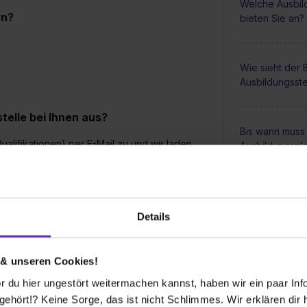
Welche Ausbil
an?
bieten Sie an?
Wie sieht der
Ausbildungsste
elle bei Ihnen aus?
Bis wann muss 
lifikationen) per E-Mail zu und wir laden
Ausbildungspl
Wie viele Ausb
bei Ihnen aus
werben?
Details
Wie werden Au
 & unseren Cookies!
vergütet?
 du hier ungestört weitermachen kannst, haben wir ein paar Infos
hört!? Keine Sorge, das ist nicht Schlimmes. Wir erklären dir hi
 ausgeschrieben?