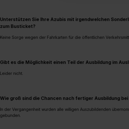
verfügen über kein angemess
jederzeit mit Wirkung für di
Unterstützen Sie Ihre Azubis mit irgendwelchen Sonder
„Datenschutz-Einstellungen“ 
zum Busticket?
„Details zeigen“. Weitere In
Keine Sorge wegen der Fahrkarten für die öffentlichen Verkehrsmit
Gibt es die Möglichkeit einen Teil der Ausbildung im Aus
Leider nicht.
Wie groß sind die Chancen nach fertiger Ausbildung b
In der Vergangenheit wurden alle willigen Auszubildenden übernomm
gebunden.