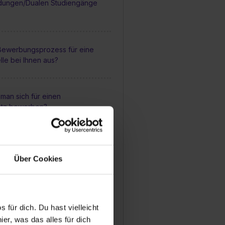
dungen/Dualen Studiengänge
 Bewerbungsprozess für eine
lle bei Ihnen aus?
man sich für einen
atz bewerben?
ildungsstellen werden jährlich
geschrieben?
Über Cookies
sbildungsstellen bei Ihnen
 für dich. Du hast vielleicht
er, was das alles für dich