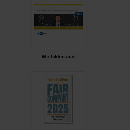
zur Übermittlung deiner Daten in die USA (Art. 49 Abs. 1
S. 1 lit. a) DS-GVO). Die USA verfügen über kein
angemessenes Datenschutzniveau (EuGH – Schrems
II). Du kannst die von dir erteilte Einwilligung jederzeit mit
Wirkung für die Zukunft ganz oder teilweise über unsere
Datenschutzerklärung unter dem Punkt „Datenschutz-
Einstellungen“ widerrufen. Weitere Informationen zu den
einzelnen Cookies findest du durch Klick auf „Details
Wir bilden aus!
zeigen“. Weitere Informationen:
Datenschutzerklärung
,
Impressum
.