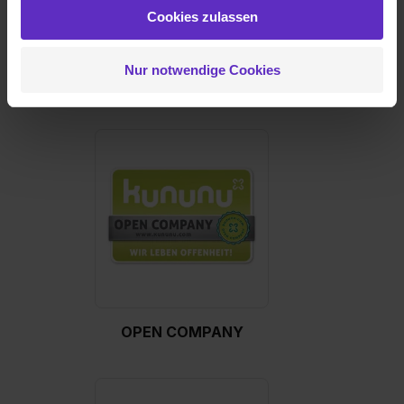
weiteren Daten zusammen, die du ihnen bereitgestellt
Cookies zulassen
hast oder die sie im Rahmen deiner Nutzung der Dienste
gesammelt haben. Durch Klick auf den Button „Cookies
Nur notwendige Cookies
zulassen“ stimmst du dem Setzen der Cookies und der
TOP COMPANY
Datenverarbeitung für alle genannten
Verwendungszwecke (ausgenommen „Notwendig“) zu. .
In diesem Fall sowie bei der separaten Aktivierung von
„Social Media und Marketing“ bist du auch damit
einverstanden, dass dir nach Setzen der Cookies externe
Inhalte (z.B. Videos oder Posts) angezeigt und hierfür
erforderliche personenbezogene Daten an Social Media
Dienste, ggfs. mit Sitz in den USA, übermittelt werden.
Eine Erlaubnis hierfür kannst du auch später noch im
Einzelfall bei dem jeweiligen Inhalt erteilen. Willst du nur
bestimmte Verwendungszwecke zulassen, triff deine
Auswahl über die Checkboxen und klick auf „Auswahl
OPEN COMPANY
erlauben“. Die Einwilligung zur Platzierung von Cookies
der Kategorien „Präferenzen“, „Statistiken“ und „Social
Media und Marketing“ umfasst hierbei die Einwilligung