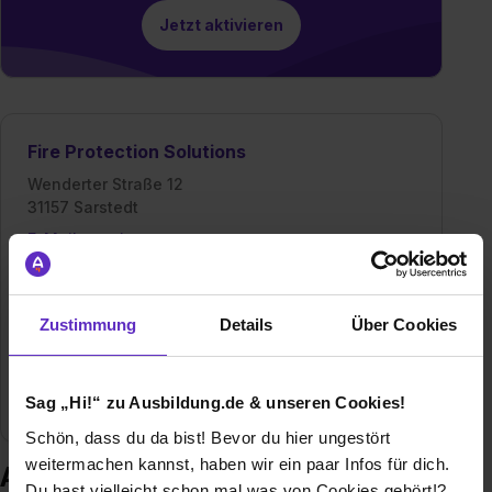
Jetzt aktivieren
Fire Protection Solutions
Wenderter Straße 12
31157 Sarstedt
E-Mail anzeigen
Mitarbeiter
1400
Zustimmung
Details
Über Cookies
Umsatz
289 Millionen €
Branche
Baugewerbe / Architektur,
Sag „Hi!“ zu Ausbildung.de & unseren Cookies!
Ingenieurdienstleistungen
Schön, dass du da bist! Bevor du hier ungestört
weitermachen kannst, haben wir ein paar Infos für dich.
Ausbildung bei Fire Protection
Du hast vielleicht schon mal was von Cookies gehört!?