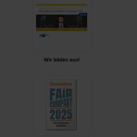
zur Übermittlung deiner Daten in die USA (Art. 49 Abs. 1
S. 1 lit. a) DS-GVO). Die USA verfügen über kein
angemessenes Datenschutzniveau (EuGH – Schrems
II). Du kannst die von dir erteilte Einwilligung jederzeit mit
Wirkung für die Zukunft ganz oder teilweise über unsere
Datenschutzerklärung unter dem Punkt „Datenschutz-
Einstellungen“ widerrufen. Weitere Informationen zu den
einzelnen Cookies findest du durch Klick auf „Details
Wir bilden aus!
zeigen“. Weitere Informationen:
Datenschutzerklärung
,
Impressum
.