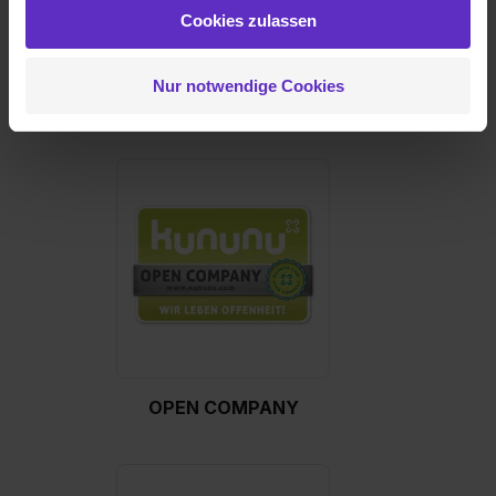
weiteren Daten zusammen, die du ihnen bereitgestellt
Cookies zulassen
hast oder die sie im Rahmen deiner Nutzung der Dienste
gesammelt haben. Durch Klick auf den Button „Cookies
Nur notwendige Cookies
zulassen“ stimmst du dem Setzen der Cookies und der
TOP COMPANY
Datenverarbeitung für alle genannten
Verwendungszwecke (ausgenommen „Notwendig“) zu. .
In diesem Fall sowie bei der separaten Aktivierung von
„Social Media und Marketing“ bist du auch damit
einverstanden, dass dir nach Setzen der Cookies externe
Inhalte (z.B. Videos oder Posts) angezeigt und hierfür
erforderliche personenbezogene Daten an Social Media
Dienste, ggfs. mit Sitz in den USA, übermittelt werden.
Eine Erlaubnis hierfür kannst du auch später noch im
Einzelfall bei dem jeweiligen Inhalt erteilen. Willst du nur
bestimmte Verwendungszwecke zulassen, triff deine
Auswahl über die Checkboxen und klick auf „Auswahl
OPEN COMPANY
erlauben“. Die Einwilligung zur Platzierung von Cookies
der Kategorien „Präferenzen“, „Statistiken“ und „Social
Media und Marketing“ umfasst hierbei die Einwilligung