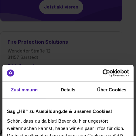
Jetzt aktivieren
Fire Protection Solutions
Wenderter Straße 12
31157 Sarstedt
E-Mail anzeigen
Mitarbeiter
1400
Zustimmung
Details
Über Cookies
Umsatz
289 Millionen €
Branche
Baugewerbe / Architektur,
Sag „Hi!“ zu Ausbildung.de & unseren Cookies!
Ingenieurdienstleistungen
Schön, dass du da bist! Bevor du hier ungestört
weitermachen kannst, haben wir ein paar Infos für dich.
Ausbildung bei Fire Protection
Du hast vielleicht schon mal was von Cookies gehört!?