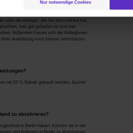
sbildung?
Nur notwendige Cookies
 Setzen der Cookies externe Inhalte (z.B. Videos oder Posts) an
ne Daten an Social Media Dienste, ggfs. mit Sitz in den USA, üb
 hier im Haus und bleiben dort ca. 6 bis 8
 oder die Kollegin, die Sie dort betreut hat,
uch später noch im Einzelfall bei dem jeweiligen Inhalt erteilen. 
prechen, was gut gelaufen ist und was
 triff deine Auswahl über die Checkboxen und klick auf „Auswa
stehen. Außerdem freuen sich die KollegInnen
 von Cookies der Kategorien „Präferenzen“, „Statistiken“ und „So
n Ihrer Ausbildung noch besser unterstützen
ung zur Übermittlung deiner Daten in die USA (Art. 49 Abs. 1 S. 
enes Datenschutzniveau (EuGH – Schrems II). Du kannst die von 
e Zukunft ganz oder teilweise über unsere Datenschutzerklärung 
widerrufen. Weitere Informationen zu den einzelnen Cookies find
leistungen?
formationen:
Datenschutzerklärung
,
Impressum
.
nnen mit 50 % Rabatt gekauft werden, Bücher
sland zu absolvieren?
öglichkeit in Berlin haben, können wir in der
innen und Kollegen in Berlin zu absolvieren.