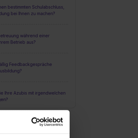
inen bestimmten Schulabschluss,
ldung bei Ihnen zu machen?
 Betreuung während einer
Ihrem Betrieb aus?
mäßig Feedbackgespräche
usbildung?
ie Ihre Azubis mit irgendwelchen
gen?
lichkeit, einen Teil der
Ausland zu absolvieren?