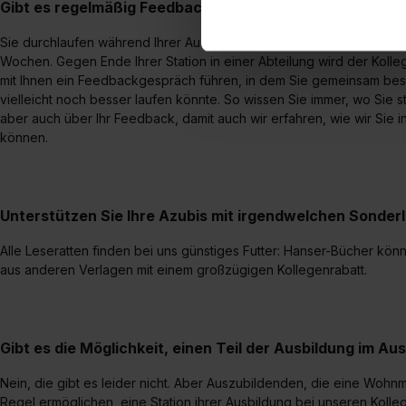
Gibt es regelmäßig Feedbackgespräche während der Au
einverstanden, dass dir nach
erforderliche personenbezoge
Sie durchlaufen während Ihrer Ausbildung alle wichtigen Abteilungen
Wochen. Gegen Ende Ihrer Station in einer Abteilung wird der Kollege
Erlaubnis hierfür kannst du a
mit Ihnen ein Feedbackgespräch führen, in dem Sie gemeinsam bes
Verwendungszwecke zulassen,
vielleicht noch besser laufen könnte. So wissen Sie immer, wo Sie 
Einwilligung zur Platzierung
aber auch über Ihr Feedback, damit auch wir erfahren, wie wir Sie i
umfasst hierbei die Einwillig
können.
verfügen über kein angemess
jederzeit mit Wirkung für di
„Datenschutz-Einstellungen“ 
Unterstützen Sie Ihre Azubis mit irgendwelchen Sonder
„Details zeigen“. Weitere In
Alle Leseratten finden bei uns günstiges Futter: Hanser-Bücher kö
aus anderen Verlagen mit einem großzügigen Kollegenrabatt.
Gibt es die Möglichkeit, einen Teil der Ausbildung im Au
Nein, die gibt es leider nicht. Aber Auszubildenden, die eine Wohnm
Regel ermöglichen, eine Station ihrer Ausbildung bei unseren Kolleg