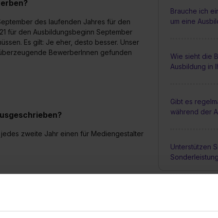
werben?
Brauche ich e
um eine Ausbi
 September des laufenden Jahres für den
021 für den Ausbildungsbeginn September
ssen. Es gilt: Je eher, desto besser. Unser
tze überzeugende BewerberInnen gefunden
Wie sieht die
Ausbildung in 
Gibt es regel
während der A
 ausgeschrieben?
 jedes zweite Jahr einen für Mediengestalter
Unterstützen S
Sonderleistun
Gibt es die Mög
Ausbildung im 
yern und legen eine kleine Zulage drauf.