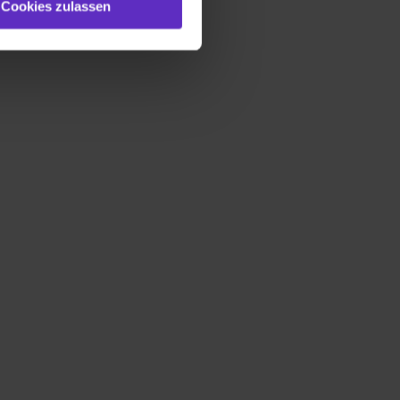
Cookies zulassen
gezeigt und hierfür
ermittelt werden. Eine
Willst du nur bestimmte
hl erlauben“. Die
cial Media und Marketing“
1 lit. a) DS-GVO). Die USA
dir erteilte Einwilligung
unter dem Punkt
est du durch Klick auf