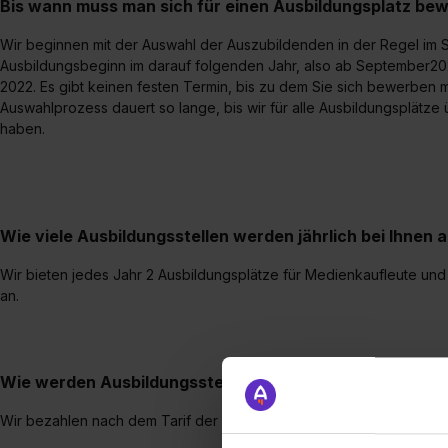
Bis wann muss man sich für einen Ausbildungsplatz be
Wir beginnen mit der Auswahl der Auszubildenden in der Regel im
Ausbildungsbeginn im darauf folgenden Jahr, also ab September2
2022. Es gibt keinen festen Termin, bis zu dem Sie sich bewerben mü
Auswahlprozess dauert so lange, bis wir für alle Ausbildungsplä
haben.
Wie viele Ausbildungsstellen werden jährlich bei Ihnen
Wir bieten jedes Jahr 2 Ausbildungsplätze für Medienkaufleute und
an.
Wie werden Ausbildungsstellen bei Ihnen vergütet?
Wir bezahlen nach dem Tarif der Buchhandlungen und Verlage in Ba