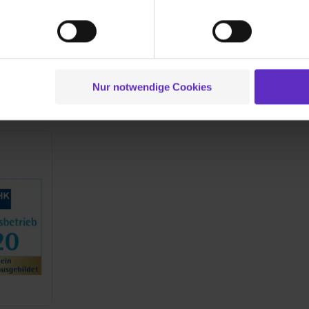
und um Inhalte und Anzeigen zu personalisieren („Social Media 
s. Mit ihrer Kreativität und ihrem Engagement werden
tionen möglicherweise mit weiteren Daten zusammen, die du ihnen
exploriert. Unsere Autoren und Kunden finden hier
g der Dienste gesammelt haben. Durch Klick auf den Button „C
ten Konzepte.
 der Datenverarbeitung für alle genannten Verwendungszweck
ei der separaten Aktivierung von „Social Media und Marketing“ bi
Nur notwendige Cookies
 Setzen der Cookies externe Inhalte (z.B. Videos oder Posts) an
ne Daten an Social Media Dienste, ggfs. mit Sitz in den USA, üb
uch später noch im Einzelfall bei dem jeweiligen Inhalt erteilen. 
 triff deine Auswahl über die Checkboxen und klick auf „Auswa
 von Cookies der Kategorien „Präferenzen“, „Statistiken“ und „So
ung zur Übermittlung deiner Daten in die USA (Art. 49 Abs. 1 S. 
enes Datenschutzniveau (EuGH – Schrems II). Du kannst die von 
e Zukunft ganz oder teilweise über unsere Datenschutzerklärung 
widerrufen. Weitere Informationen zu den einzelnen Cookies find
formationen:
Datenschutzerklärung
,
Impressum
.