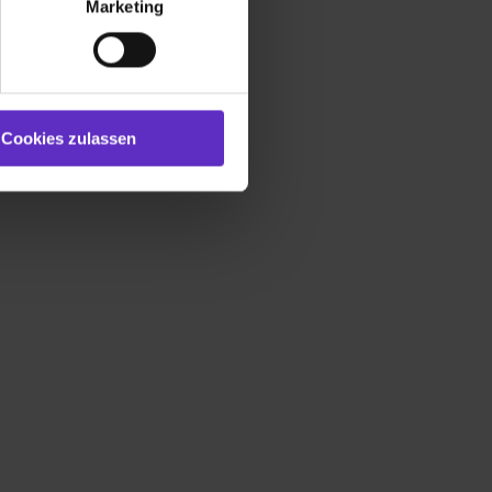
Marketing
und Marketing“). Unsere
 bereitgestellt hast oder die
ookies zulassen“ stimmst du
e (ausgenommen „Notwendig“)
st du auch damit
Cookies zulassen
gezeigt und hierfür
ermittelt werden. Eine
Willst du nur bestimmte
hl erlauben“. Die
cial Media und Marketing“
1 lit. a) DS-GVO). Die USA
dir erteilte Einwilligung
unter dem Punkt
est du durch Klick auf