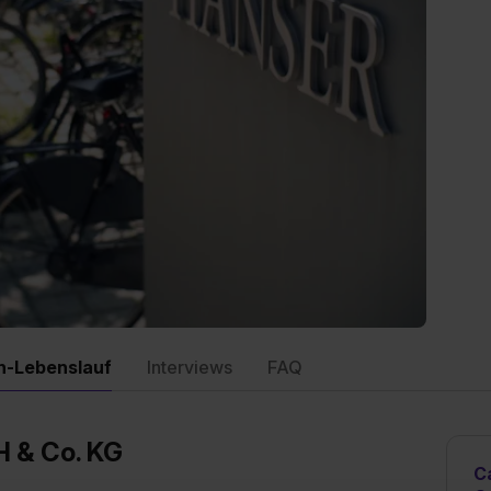
n-Lebenslauf
Interviews
FAQ
H & Co. KG
C