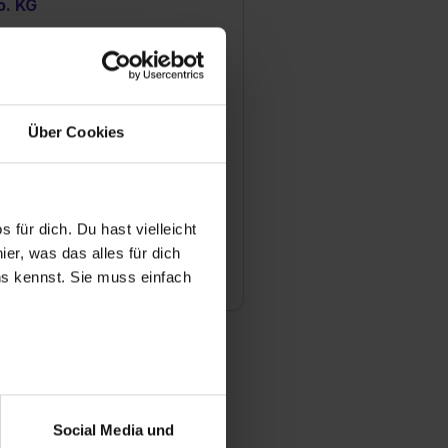
o. KG
lshofener Str. 10
1679 München
89 99830 224
Mail anzeigen
Über Cookies
ündungsjahr
28
tarbeiter
. 200
 für dich. Du hast vielleicht
er, was das alles für dich
anche
dien
uns kennst. Sie muss einfach
r bei Benutzung der
bseite zu analysieren
Social Media und
ür soziale Medien, Werbung