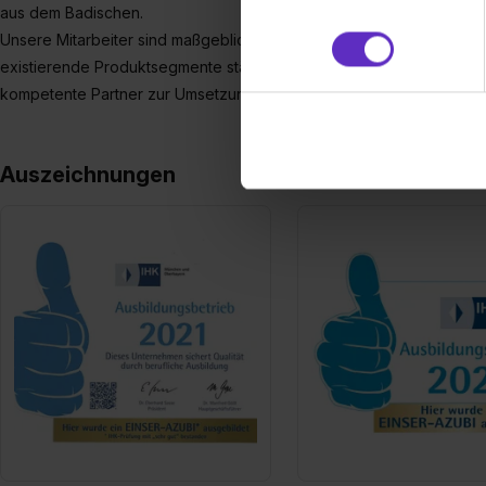
aus dem Badischen.
und Analysen weiterzugeben 
Unsere Mitarbeiter sind maßgeblich für den Erfolg des Unternehmen
Partner führen diese Informa
existierende Produktsegmente ständig verbessert und neue Felder 
sie im Rahmen deiner Nutzun
kompetente Partner zur Umsetzung der gemeinschaftlich erarbeite
dem Setzen der Cookies und
zu. . In diesem Fall sowie b
einverstanden, dass dir nach
Auszeichnungen
erforderliche personenbezoge
Erlaubnis hierfür kannst du a
Verwendungszwecke zulassen,
Einwilligung zur Platzierung
umfasst hierbei die Einwillig
verfügen über kein angemess
jederzeit mit Wirkung für di
„Datenschutz-Einstellungen“ 
„Details zeigen“. Weitere In