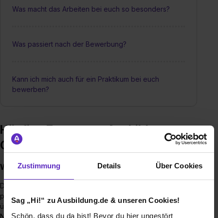
Was macht das Arbeiten bei euch so besonders?
Was passiert nach der Bewerbung?
Kann ich mich auch für ein Praktikum bei euch
bewerben?
Häufige Fragen zur Ausbildung –
CELSEO
Zustimmung
Details
Über Cookies
Wie kann ich mich bei euch bewerben?
Du kannst dich auf verschiedene Weisen bewerben – gern
per E-Mail, über den Link von ausbildung.de oder direkt
Sag „Hi!“ zu Ausbildung.de & unseren Cookies!
über die Online-Bewerbung auf der Firmen-Homepage.
Schön, dass du da bist! Bevor du hier ungestört
Natürlich ist auch eine Bewerbung per Post möglich.