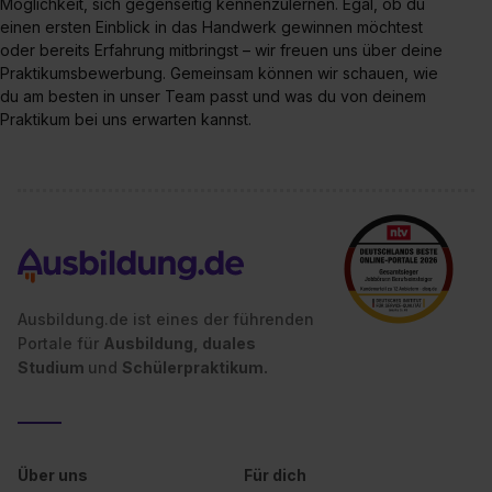
Möglichkeit, sich gegenseitig kennenzulernen. Egal, ob du
der Kategorien „Präferenzen“, „Statistiken“ und „Social
einen ersten Einblick in das Handwerk gewinnen möchtest
Media und Marketing“ umfasst hierbei die Einwilligung
oder bereits Erfahrung mitbringst – wir freuen uns über deine
zur Übermittlung deiner Daten in die USA (Art. 49 Abs. 1
Praktikumsbewerbung. Gemeinsam können wir schauen, wie
S. 1 lit. a) DS-GVO). Die USA verfügen über kein
du am besten in unser Team passt und was du von deinem
angemessenes Datenschutzniveau (EuGH – Schrems
Praktikum bei uns erwarten kannst.
II). Du kannst die von dir erteilte Einwilligung jederzeit mit
Wirkung für die Zukunft ganz oder teilweise über unsere
Datenschutzerklärung unter dem Punkt „Datenschutz-
Einstellungen“ widerrufen. Weitere Informationen zu den
einzelnen Cookies findest du durch Klick auf „Details
zeigen“. Weitere Informationen:
Datenschutzerklärung
,
Impressum
.
Ausbildung.de ist eines der führenden
Portale für
Ausbildung, duales
Studium
und
Schülerpraktikum.
Über uns
Für dich