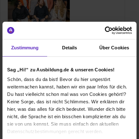
CGI Deutschland B.V. & Co. KG
Heesenstraße 31
Zustimmung
Details
Über Cookies
40549 Düsseldorf
+49 6196 77 42 420
E-Mail anzeigen
Sag „Hi!“ zu Ausbildung.de & unseren Cookies!
Gründungsjahr
1976
Schön, dass du da bist! Bevor du hier ungestört
weitermachen kannst, haben wir ein paar Infos für dich.
Mitarbeiter
4.700 Mitarbeitende in Deutschland, 94.000
Du hast vielleicht schon mal was von Cookies gehört!?
Mitarbeitende weltweit
Keine Sorge, das ist nicht Schlimmes. Wir erklären dir
hier, was das alles für dich bedeutet. Wunder dich bitte
Umsatz
15,91 Mrd. CAD (Geschäftsjahr 2025)
nicht, die Sprache ist ein bisschen komplizierter als du
sie von uns kennst. Sie muss einfach den aktuellen
Branche
Beratung, IT / EDV, Informatik
Datenschutzbestimmungen gerecht werden.