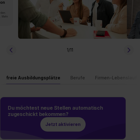
von
rden.
n. Mehr
1
/11
freie Ausbildungsplätze
Berufe
Firmen-Lebenslauf
Du möchtest neue Stellen automatisch
zugeschickt bekommen?
Jetzt aktivieren