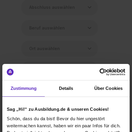
Zustimmung
Details
Über Cookies
Ausbildung Kaufmann/-frau für
Versicherungen und Finanzanlagen (m/w/d)
Sag „Hi!“ zu Ausbildung.de & unseren Cookies!
bei
Chubb European Group SE
Schön, dass du da bist! Bevor du hier ungestört
weitermachen kannst, haben wir ein paar Infos für dich.
60329 Frankfurt am Main