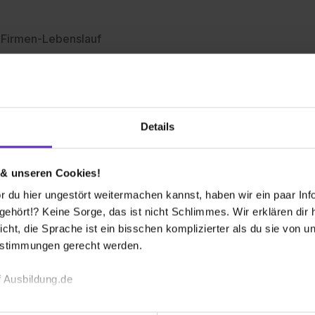
Firmen-Lebenslauf
Details
 & unseren Cookies!
 du hier ungestört weitermachen kannst, haben wir ein paar Infos
hört!? Keine Sorge, das ist nicht Schlimmes. Wir erklären dir hi
m/w/d)
icht, die Sprache ist ein bisschen komplizierter als du sie von 
estimmungen gerecht werden.
latz
 Ausbildung.de
echnischen Funktion unserer Webseite („Notwendig“), um von di