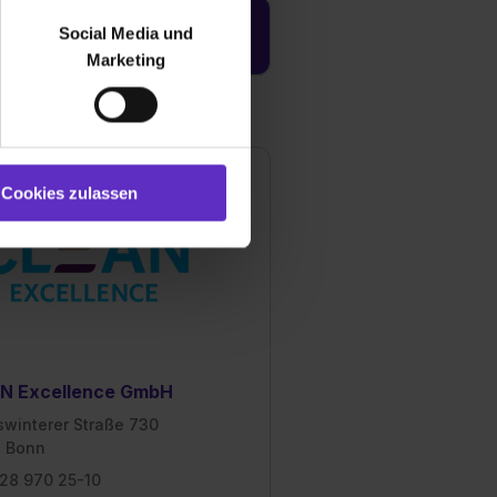
bseite zu analysieren
Social Media und
Jetzt aktivieren
ür soziale Medien, Werbung
Marketing
und Marketing“). Unsere
 bereitgestellt hast oder die
ookies zulassen“ stimmst du
e (ausgenommen „Notwendig“)
st du auch damit
Cookies zulassen
gezeigt und hierfür
ermittelt werden. Eine
Willst du nur bestimmte
hl erlauben“. Die
cial Media und Marketing“
1 lit. a) DS-GVO). Die USA
dir erteilte Einwilligung
N Excellence GmbH
unter dem Punkt
est du durch Klick auf
swinterer Straße 730
 Bonn
28 970 25-10