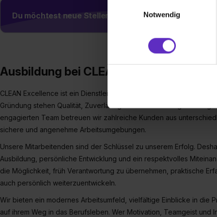
Einwilligungsauswahl
Webseite getroffenen Einstel
Notwendig
Du möchtest neue Stellen automatisch zugeschickt
(„Statistiken“), um Informat
und Analysen weiterzugeben 
Partner führen diese Informa
sie im Rahmen deiner Nutzun
dem Setzen der Cookies und
Ausbildung bei CLEAN Excellence Gmb
zu. . In diesem Fall sowie b
einverstanden, dass dir nach
CLEAN Excellence ist ein Dienstleistungsunternehmen im Bereich Ge
erforderliche personenbezoge
Gründung stehen Qualität, Zuverlässigkeit und nachhaltige Lösungen 
Erlaubnis hierfür kannst du a
engagierten Team betreuen wir zahlreiche Kunden aus unterschiedl
Verwendungszwecke zulassen,
sichere und angenehme Arbeitsumgebungen.
Einwilligung zur Platzierung
Unsere Mitarbeitenden sind der Schlüssel zu unserem Erfolg. Desha
umfasst hierbei die Einwillig
Ausbildung, persönliche Entwicklung und ein respektvolles Miteina
verfügen über kein angemess
die Möglichkeit, früh Verantwortung zu übernehmen, praktische Erf
jederzeit mit Wirkung für di
auch persönlich weiterzuentwickeln.
„Datenschutz-Einstellungen“ 
„Details zeigen“. Weitere In
Wir bieten ein modernes Arbeitsumfeld, vielfältige Einblicke in die
auf ihrem Weg in das Berufsleben. Wer Motivation, Teamgeist und I