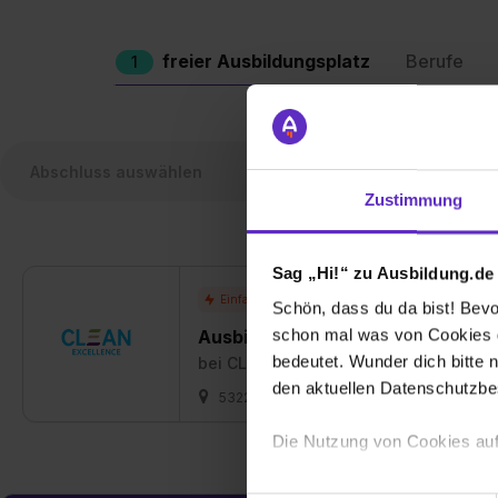
freier Ausbildungsplatz
Berufe
1
Zustimmung
Sag „Hi!“ zu Ausbildung.de
Schön, dass du da bist! Bevor
schon mal was von Cookies ge
Ausbildung Gebäudereiniger/in (
bedeutet. Wunder dich bitte n
bei
CLEAN Excellence GmbH
den aktuellen Datenschutzb
53227 Bonn
01.08.2026
1 freier P
Die Nutzung von Cookies auf
Wir verwenden Cookies zur t