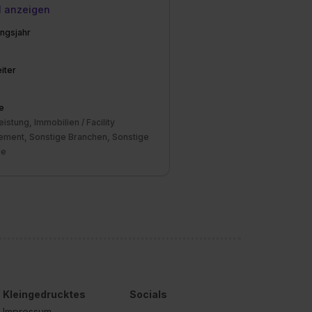
l anzeigen
ngsjahr
iter
e
eistung, Immobilien / Facility
ment, Sonstige Branchen, Sonstige
ie
Kleingedrucktes
Socials
Impressum