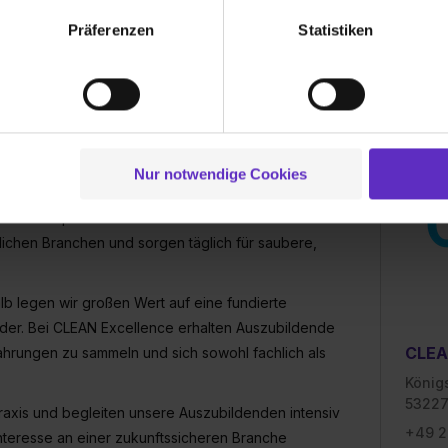
lungen zu speichern ( „Präferenzen“), die Zugriffe auf unsere We
Präferenzen
Statistiken
 bekommen?
ionen zu deiner Verwendung unserer Website an unsere Partner f
und um Inhalte und Anzeigen zu personalisieren („Social Media 
tionen möglicherweise mit weiteren Daten zusammen, die du ihnen
g der Dienste gesammelt haben. Durch Klick auf den Button „C
 der Datenverarbeitung für alle genannten Verwendungszweck
H
ei der separaten Aktivierung von „Social Media und Marketing“ bi
Nur notwendige Cookies
 Setzen der Cookies externe Inhalte (z.B. Videos oder Posts) an
bäudereinigung und Facility Services. Seit unserer
ne Daten an Social Media Dienste, ggfs. mit Sitz in den USA, üb
im Mittelpunkt unserer Arbeit. Mit einem
uch später noch im Einzelfall bei dem jeweiligen Inhalt erteilen. 
ichen Branchen und sorgen täglich für saubere,
 triff deine Auswahl über die Checkboxen und klick auf „Auswa
 von Cookies der Kategorien „Präferenzen“, „Statistiken“ und „So
lb legen wir großen Wert auf eine fundierte
ung zur Übermittlung deiner Daten in die USA (Art. 49 Abs. 1 S. 
nder. Bei CLEAN Excellence erhalten Auszubildende
enes Datenschutzniveau (EuGH – Schrems II). Du kannst die von 
CLEA
ahrungen zu sammeln und sich sowohl fachlich als
e Zukunft ganz oder teilweise über unsere Datenschutzerklärung 
widerrufen. Weitere Informationen zu den einzelnen Cookies find
König
53227
formationen:
Datenschutzerklärung
,
Impressum
.
 Praxis und begleiten unsere Auszubildenden intensiv
+49 2
nteresse an einer zukunftssicheren Branche