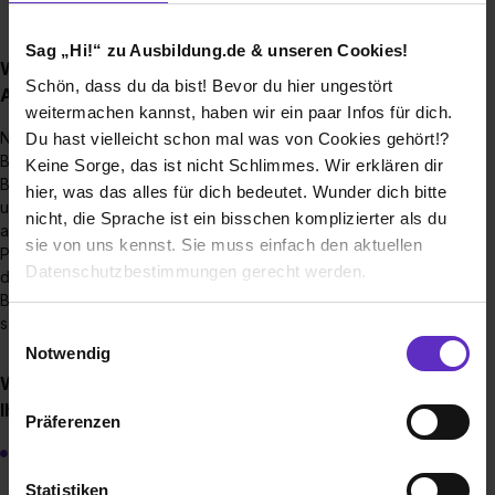
Sag „Hi!“ zu Ausbildung.de & unseren Cookies!
Wie sieht der Bewerbungsprozess für eine
Schön, dass du da bist! Bevor du hier ungestört
Ausbildungsstelle bei Ihnen aus?
weitermachen kannst, haben wir ein paar Infos für dich.
Nach der schriftlichen Bewerbung folgt zunächst ein
Du hast vielleicht schon mal was von Cookies gehört!?
Bewerbungsgespräch, dessen Ziel es ist uns ein genaueres
Keine Sorge, das ist nicht Schlimmes. Wir erklären dir
Bild von den Bewerbern zu machen und ihnen natürlich auch
hier, was das alles für dich bedeutet. Wunder dich bitte
unser Unternehmen näher zu bringen. Üblicherweise folgen
nicht, die Sprache ist ein bisschen komplizierter als du
auf ein erfolgreiches Gespräch ein bis zwei Tage
sie von uns kennst. Sie muss einfach den aktuellen
Probearbeiten oder ein kurzes Praktikum. Das dient dazu
Datenschutzbestimmungen gerecht werden.
den Bewerbern einen tiefgreifenderen Eindruck von dem
Berufsbild zu geben und natürlich auch um sie in Aktion zu
sehen.
Die Nutzung von Cookies auf Ausbildung.de
Einwilligungsauswahl
Notwendig
Wir verwenden Cookies zur technischen Funktion
Wie viele Ausbildungsstellen werden jährlich bei
unserer Webseite („Notwendig“), um von dir bei
Ihnen ausgeschrieben?
Präferenzen
Benutzung der Webseite getroffenen Einstellungen zu
Ein bis zwei Stellen für das Berufsbild Kaufmann/frau für
speichern ( „Präferenzen“), die Zugriffe auf unsere
Groß- und Außenhandel (inkl. dualer Studenten)
Webseite zu analysieren („Statistiken“), um
Statistiken