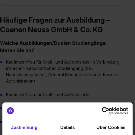
Häufige Fragen zur Ausbildung –
Coenen Neuss GmbH & Co. KG
Welche Ausbildungen/Dualen Studiengänge
bieten Sie an?
Kaufmann/frau für Groß- und Außenhandel in Verbindung
mit einem wirtschaftlichen Studiengang (z.B.
Handelmanagement, General Management oder Business
Administration)
Kaufmann/frau für Groß- und Außenhandel
Kaufmann/frau für Bürokommunikation
Fachkraft für Lagerlogistik
Zustimmung
Details
Über Cookies