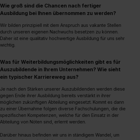
Wie groß sind die Chancen nach fertiger
bestimmte Verwendungszwecke zulassen, triff deine
Ausbildung bei Ihnen übernommen zu werden?
Auswahl über die Checkboxen und klick auf „Auswahl
erlauben“. Die Einwilligung zur Platzierung von Cookies
Wir bilden prinzipiell mit dem Anspruch aus vakante Stellen
der Kategorien „Präferenzen“, „Statistiken“ und „Social
durch unseren eigenen Nachwuchs besetzen zu können.
Media und Marketing“ umfasst hierbei die Einwilligung
Daher ist eine qualitativ hochwertige Ausbildung für uns sehr
zur Übermittlung deiner Daten in die USA (Art. 49 Abs. 1
wichtig.
S. 1 lit. a) DS-GVO). Die USA verfügen über kein
angemessenes Datenschutzniveau (EuGH – Schrems
Was für Weiterbildungsmöglichkeiten gibt es für
II). Du kannst die von dir erteilte Einwilligung jederzeit mit
Auszubildende in Ihrem Unternehmen? Wie sieht
Wirkung für die Zukunft ganz oder teilweise über unsere
ein typischer Karriereweg aus?
Datenschutzerklärung unter dem Punkt „Datenschutz-
Je nach den Stärken unserer Auszubildenden werden diese
Einstellungen“ widerrufen. Weitere Informationen zu den
gegen Ende ihrer Ausbildung bereits verstärkt in ihrer
einzelnen Cookies findest du durch Klick auf „Details
möglichen zukünftigen Abteilung eingesetzt. Kommt es dann
zeigen“. Weitere Informationen:
Datenschutzerklärung
,
zu einer Übernahme folgen diverse Fachschulungen, die die
Impressum
.
spezifischen Kompetenzen, welche für den Einsatz in der
Abteilung von Nöten sind, erlernt werden.
Darüber hinaus befinden wir uns in ständigem Wandel, um