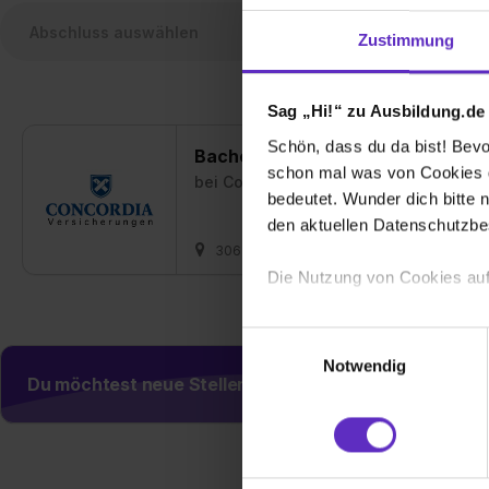
Zustimmung
Sag „Hi!“ zu Ausbildung.de
Schön, dass du da bist! Bevor
Bachelor of Science (m/w/d) Fach
schon mal was von Cookies ge
bei
Concordia Versicherungs-Gesellsc
bedeutet. Wunder dich bitte n
den aktuellen Datenschutzb
30625 Hannover
01.09.2027
2 fr
Die Nutzung von Cookies auf
Wir verwenden Cookies zur t
Einwilligungsauswahl
Webseite getroffenen Einstel
Notwendig
(„Statistiken“), um Informat
Du möchtest neue Stellen automatisch zugeschickt
und Analysen weiterzugeben 
Partner führen diese Informa
sie im Rahmen deiner Nutzun
dem Setzen der Cookies und