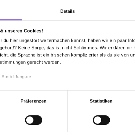
Details
 & unseren Cookies!
 du hier ungestört weitermachen kannst, haben wir ein paar Infos
richtung Wirtschaftsinformatik - Startjahr 2027
hört!? Keine Sorge, das ist nicht Schlimmes. Wir erklären dir hi
haft auf Gegenseitigkeit
icht, die Sprache ist ein bisschen komplizierter als du sie von 
estimmungen gerecht werden.
eie Plätze
 Ausbildung.de
echnischen Funktion unserer Webseite („Notwendig“), um von di
lungen zu speichern ( „Präferenzen“), die Zugriffe auf unsere We
Präferenzen
Statistiken
ionen zu deiner Verwendung unserer Website an unsere Partner f
 bekommen?
und um Inhalte und Anzeigen zu personalisieren („Social Media 
tionen möglicherweise mit weiteren Daten zusammen, die du ihnen
g der Dienste gesammelt haben. Durch Klick auf den Button „C
 der Datenverarbeitung für alle genannten Verwendungszweck