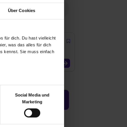
Über Cookies
 für dich. Du hast vielleicht
er, was das alles für dich
uns kennst. Sie muss einfach
r bei Benutzung der
bseite zu analysieren
Social Media und
ür soziale Medien, Werbung
Jetzt aktivieren
Marketing
und Marketing“). Unsere
 bereitgestellt hast oder die
ookies zulassen“ stimmst du
e (ausgenommen „Notwendig“)