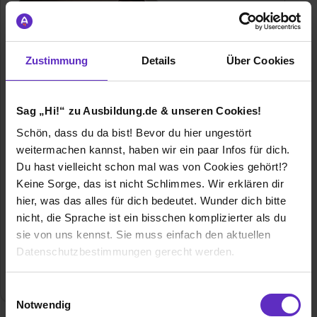
Zustimmung
Details
Über Cookies
Conrad Mollenhauer GmbH
Sag „Hi!“ zu Ausbildung.de & unseren Cookies!
Weichselstraße 27
Schön, dass du da bist! Bevor du hier ungestört
36043 Fulda
weitermachen kannst, haben wir ein paar Infos für dich.
06619467-0
Du hast vielleicht schon mal was von Cookies gehört!?
Keine Sorge, das ist nicht Schlimmes. Wir erklären dir
E-Mail anzeigen
hier, was das alles für dich bedeutet. Wunder dich bitte
Gründungsjahr
1822
nicht, die Sprache ist ein bisschen komplizierter als du
sie von uns kennst. Sie muss einfach den aktuellen
Mitarbeiter
31
Datenschutzbestimmungen gerecht werden.
Branche
Handwerk, Kunst / Kultur / Freizeit
Die Nutzung von Cookies auf Ausbildung.de
Einwilligungsauswahl
Notwendig