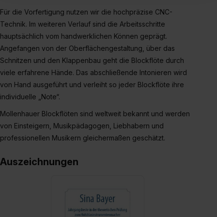
Inhalte (z.B. Videos oder Posts) angezeigt und hierfür
Für die Vorfertigung nutzen wir die hochpräzise CNC-
erforderliche personenbezogene Daten an Social Media
Technik. Im weiteren Verlauf sind die Arbeitsschritte
Dienste, ggfs. mit Sitz in den USA, übermittelt werden.
hauptsächlich vom handwerklichen Können geprägt.
Eine Erlaubnis hierfür kannst du auch später noch im
Angefangen von der Oberflächengestaltung, über das
Einzelfall bei dem jeweiligen Inhalt erteilen. Willst du nur
Schnitzen und den Klappenbau geht die Blockflöte durch
bestimmte Verwendungszwecke zulassen, triff deine
viele erfahrene Hände. Das abschließende Intonieren wird
Auswahl über die Checkboxen und klick auf „Auswahl
von Hand ausgeführt und verleiht so jeder Blockflöte ihre
erlauben“. Die Einwilligung zur Platzierung von Cookies
individuelle „Note“.
der Kategorien „Präferenzen“, „Statistiken“ und „Social
Media und Marketing“ umfasst hierbei die Einwilligung
Mollenhauer Blockflöten sind weltweit bekannt und werden
zur Übermittlung deiner Daten in die USA (Art. 49 Abs. 1
von Einsteigern, Musikpädagogen, Liebhabern und
S. 1 lit. a) DS-GVO). Die USA verfügen über kein
professionellen Musikern gleichermaßen geschätzt.
angemessenes Datenschutzniveau (EuGH – Schrems
II). Du kannst die von dir erteilte Einwilligung jederzeit mit
Auszeichnungen
Wirkung für die Zukunft ganz oder teilweise über unsere
Datenschutzerklärung unter dem Punkt „Datenschutz-
Einstellungen“ widerrufen. Weitere Informationen zu den
einzelnen Cookies findest du durch Klick auf „Details
zeigen“. Weitere Informationen:
Datenschutzerklärung
,