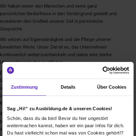
Wir haben immer den Menschen und seine ganz
persönlichen Bedürfnisse in den Vordergrund gestellt und
investieren den Großteil unserer Zeit in persönliche
Gespräche.
Wir setzen auf Eigenständigkeit und die Pflege unserer
bewährten Werte. Unser Ziel ist es, das Unternehmen
kontinuierlich weiterzuentwickeln und dabei eine starke
Unternehmenskultur zu pflegen.
Entscheidungen treffen wir mit Weitblick, um langfristige
Strategien zu verfolgen und sowohl unsere Mitarbeiter als
Zustimmung
Details
Über Cookies
auch unsere Kunden bestmöglich zu unterstützen. Wir
übernehmen Verantwortung – für unser Team und für unsere
Kunden.
Sag „Hi!“ zu Ausbildung.de & unseren Cookies!
Wir betrachten uns selbst als "Andersmacher", da wir
Schön, dass du da bist! Bevor du hier ungestört
bewusst neue Wege gehen, um uns abzuheben und
weitermachen kannst, haben wir ein paar Infos für dich.
innovative Lösungen zu entwickeln. Unser Team ist geprägt
Du hast vielleicht schon mal was von Cookies gehört!?