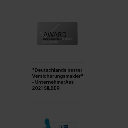
zur Übermittlung deiner Daten in die USA (Art. 49 Abs. 1
S. 1 lit. a) DS-GVO). Die USA verfügen über kein
angemessenes Datenschutzniveau (EuGH – Schrems
II). Du kannst die von dir erteilte Einwilligung jederzeit mit
Wirkung für die Zukunft ganz oder teilweise über unsere
Datenschutzerklärung unter dem Punkt „Datenschutz-
Einstellungen“ widerrufen. Weitere Informationen zu den
einzelnen Cookies findest du durch Klick auf „Details
zeigen“. Weitere Informationen:
Datenschutzerklärung
,
Impressum
.
"Deutschlands bester
Versicherungsmakler"
- UnternehmerAss
2021 SILBER