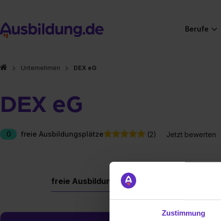
Berufe
Unternehmen
DEX eG
DEX eG
0
freie Ausbildungsplätze
(2)
Jetzt bewerten
freie Ausbildungsplätze
Berufe
Firm
Zustimmung