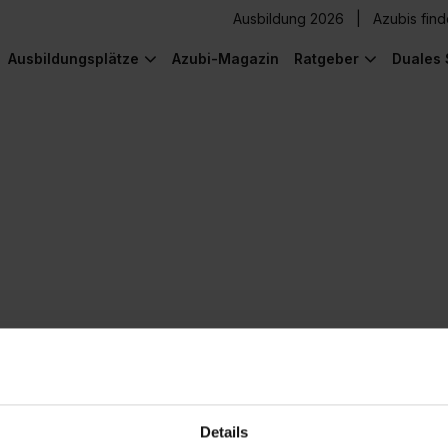
Ausbildung 2026
Azubis fin
Ausbildungsplätze
Azubi-Magazin
Ratgeber
Duales 
en-Lebenslauf
Bewertungen
Details