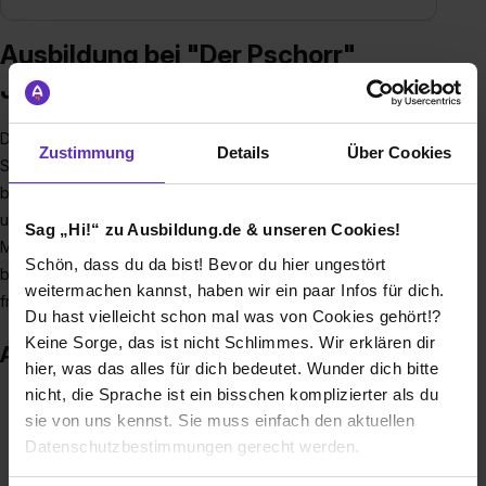
Ausbildung bei "Der Pschorr"
Jürgen Lochbihler KG
Der Pschorr : Bei waschechten Münchnern, Besuchern der
Zustimmung
Details
Über Cookies
Stadt und Freunden der Wirtshauskultur gleichermaßen
beliebt und in München eine wahre Institution. Wir sind Dreh-
und Angelpunkt der Altstadt und das kulinarische Herz
Sag „Hi!“ zu Ausbildung.de & unseren Cookies!
Münchens und bieten einen idealen Treffpunkt um typisch
Schön, dass du da bist! Bevor du hier ungestört
bayerische Spezialitäten, alte traditionelle Gerichte und
weitermachen kannst, haben wir ein paar Infos für dich.
frisch gezapftes Holzfassbier zu genießen.
Du hast vielleicht schon mal was von Cookies gehört!?
Keine Sorge, das ist nicht Schlimmes. Wir erklären dir
Auszeichnungen
hier, was das alles für dich bedeutet. Wunder dich bitte
nicht, die Sprache ist ein bisschen komplizierter als du
sie von uns kennst. Sie muss einfach den aktuellen
Datenschutzbestimmungen gerecht werden.