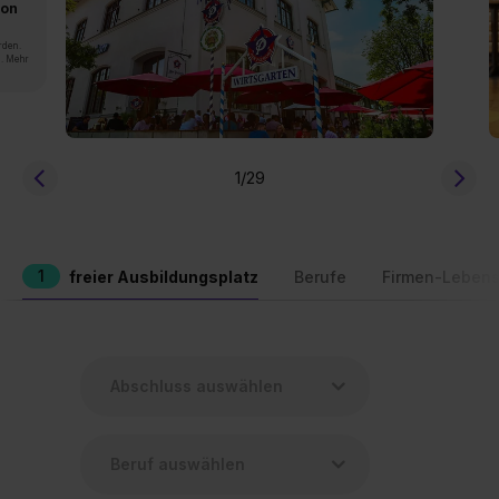
von
rden.
n. Mehr
1
/29
1
freier Ausbildungsplatz
Berufe
Firmen-Lebens