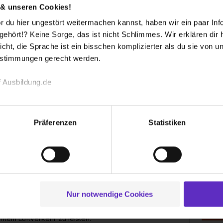
 & unseren Cookies!
 du hier ungestört weitermachen kannst, haben wir ein paar Infos
en-Lebenslauf
FAQ
hört!? Keine Sorge, das ist nicht Schlimmes. Wir erklären dir hi
icht, die Sprache ist ein bisschen komplizierter als du sie von 
estimmungen gerecht werden.
 bekommen?
 Ausbildung.de
echnischen Funktion unserer Webseite („Notwendig“), um von di
lungen zu speichern ( „Präferenzen“), die Zugriffe auf unsere We
Präferenzen
Statistiken
ionen zu deiner Verwendung unserer Website an unsere Partner f
H
und um Inhalte und Anzeigen zu personalisieren („Social Media 
tionen möglicherweise mit weiteren Daten zusammen, die du ihnen
ichte und Firmensitz westlich von München. Anerkannt
g der Dienste gesammelt haben. Durch Klick auf den Button „C
llungs- und Instand-haltungsbetrieb, wollen wir
 der Datenverarbeitung für alle genannten Verwendungszweck
ei der separaten Aktivierung von „Social Media und Marketing“ bi
und Fertigung einer neuen Generation technisch
Nur notwendige Cookies
 Setzen der Cookies externe Inhalte (z.B. Videos oder Posts) an
ion und den Anspruch, den Wandel des Fliegens
ne Daten an Social Media Dienste, ggfs. mit Sitz in den USA, üb
tem Luftverkehr zu leisten.