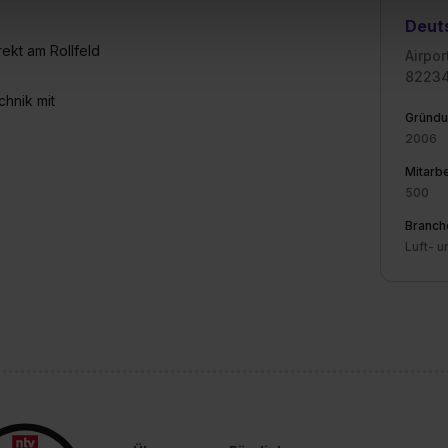
uch später noch im Einzelfall bei dem jeweiligen Inhalt erteilen. 
Deut
 triff deine Auswahl über die Checkboxen und klick auf „Auswa
rekt am Rollfeld
 von Cookies der Kategorien „Präferenzen“, „Statistiken“ und „So
Airpo
82234
ung zur Übermittlung deiner Daten in die USA (Art. 49 Abs. 1 S. 
chnik mit
enes Datenschutzniveau (EuGH – Schrems II). Du kannst die von 
Gründu
e Zukunft ganz oder teilweise über unsere Datenschutzerklärung 
2006
widerrufen. Weitere Informationen zu den einzelnen Cookies find
Mitarbe
formationen:
Datenschutzerklärung
,
Impressum
.
500
Branch
Luft- 