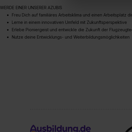
Erlaubnis hierfür kannst du a
WERDE EINER UNSERER AZUBIS
Verwendungszwecke zulassen,
Freu Dich auf familiäres Arbeitsklima und einen Arbeitsplatz di
Einwilligung zur Platzierung
Lerne in einem innovativen Umfeld mit Zukunftsperspektive
umfasst hierbei die Einwillig
Erlebe Pioniergeist und entwickle die Zukunft der Flugzeugte
verfügen über kein angemess
jederzeit mit Wirkung für di
Nutze deine Entwicklungs- und Weiterbildungsmöglichkeiten
„Datenschutz-Einstellungen“ 
„Details zeigen“. Weitere In