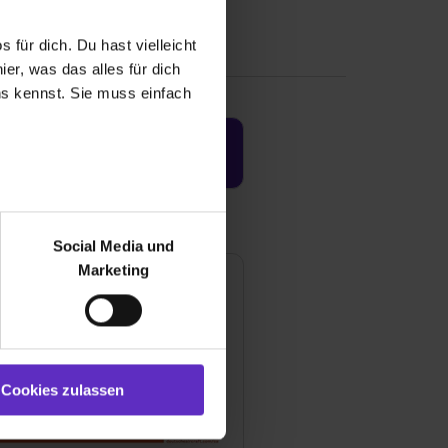
 für dich. Du hast vielleicht
er, was das alles für dich
uns kennst. Sie muss einfach
Jetzt aktivieren
r bei Benutzung der
bseite zu analysieren
Social Media und
ür soziale Medien, Werbung
Marketing
und Marketing“). Unsere
 bereitgestellt hast oder die
ookies zulassen“ stimmst du
e (ausgenommen „Notwendig“)
st du auch damit
Cookies zulassen
gezeigt und hierfür
ermittelt werden. Eine