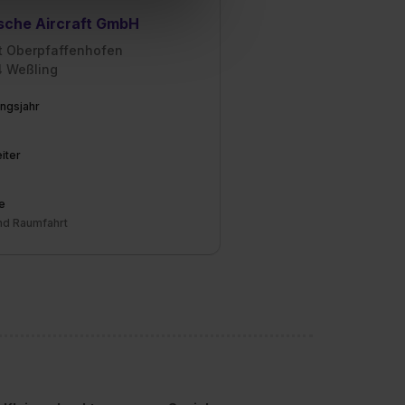
Willst du nur bestimmte
sche Aircraft GmbH
hl erlauben“. Die
cial Media und Marketing“
rt Oberpfaffenhofen
 Weßling
1 lit. a) DS-GVO). Die USA
dir erteilte Einwilligung
ngsjahr
unter dem Punkt
est du durch Klick auf
iter
e
und Raumfahrt