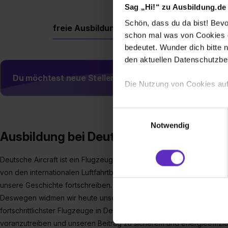
Sag „Hi!“ zu Ausbildung.de
Schön, dass du da bist! Bevor
freie Ausbildungsplätze
Berufe
Firm
schon mal was von Cookies ge
bedeutet. Wunder dich bitte n
den aktuellen Datenschutzb
Du möchtest neue Stellen automatisch zugeschickt
Die Nutzung von Cookies auf
Wir verwenden Cookies zur t
Einwilligungsauswahl
Webseite getroffenen Einstel
Notwendig
(„Statistiken“), um Informat
Ausbildung bei Deutsche Aircraft Gmb
und Analysen weiterzugeben 
Partner führen diese Informa
Deutsche Aircraft ist ein Flugzeughersteller mit langjähriger Gesch
sie im Rahmen deiner Nutzun
von den internationalen Luftfahrtbehörden als Entwicklungs-, Herste
dem Setzen der Cookies und
unsere Geschichte fortschreiben.
zu. . In diesem Fall sowie b
Deswegen widmen wir heute unsere volle Energie der Entwicklung 
einverstanden, dass dir nach
fortschrittlichster Flugzeuge in Deutschland. Teile mit uns die Vis
erforderliche personenbezoge
voranzutreiben und unseren Beitrag zu sicherem und energieeffizien