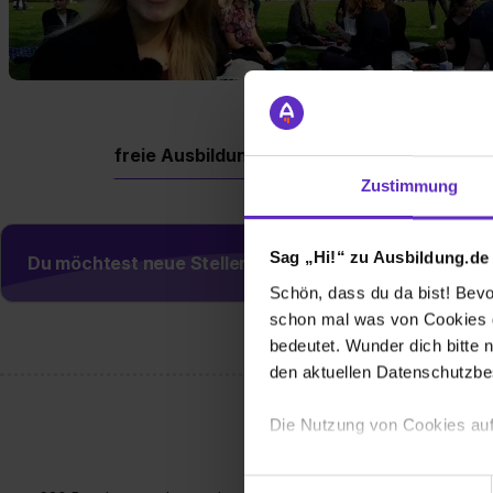
freie Ausbildungsplätze
Berufe
Firm
Zustimmung
Sag „Hi!“ zu Ausbildung.de
Du möchtest neue Stellen automatisch zugeschickt
Schön, dass du da bist! Bevor
schon mal was von Cookies ge
bedeutet. Wunder dich bitte n
den aktuellen Datenschutzb
Die Nutzung von Cookies auf
Wir verwenden Cookies zur t
Einwilligungsauswahl