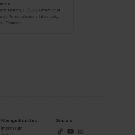
anche
enstleistung, IT / EDV, Öffentlicher
enst, Personalwesen, Informatik,
ro, Finanzen
Kleingedrucktes
Socials
Impressum