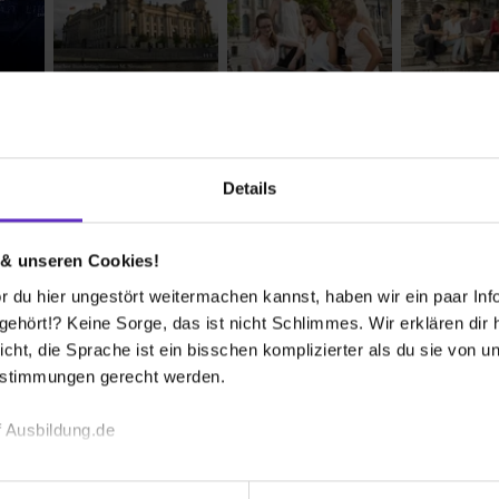
en-Lebenslauf
FAQ
Bewertungen
Details
 & unseren Cookies!
 bekommen?
 du hier ungestört weitermachen kannst, haben wir ein paar Infos
hört!? Keine Sorge, das ist nicht Schlimmes. Wir erklären dir hi
icht, die Sprache ist ein bisschen komplizierter als du sie von 
estimmungen gerecht werden.
 Ausbildung.de
Wusstest du schon, dass...
echnischen Funktion unserer Webseite („Notwendig“), um von di