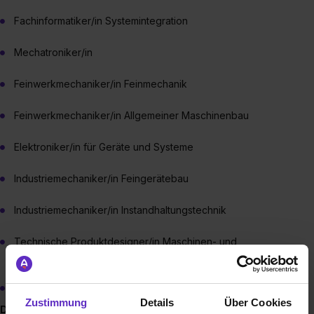
Fachinformatiker/in Systemintegration
Mechatroniker/in
Feinwerkmechaniker/in Feinmechanik
Feinwerkmechaniker/in Allgemeiner Maschinenbau
Elektroniker/in für Geräte und Systeme
Industriemechaniker/in Feingerätebau
Industriemechaniker/in Instandhaltungstechnik
Technische Produktdesigner/in Maschinen- und
Anlagenkonstruktion
Kunststoff- und Kautschuktechnologe/in
Zustimmung
Details
Über Cookies
Duales Studium