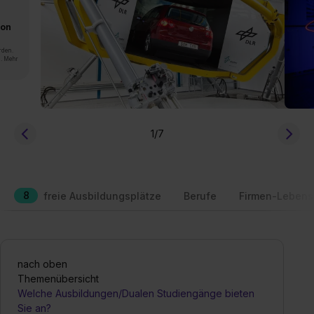
von
rden.
n. Mehr
1
/7
8
freie Ausbildungsplätze
Berufe
Firmen-Lebens
nach oben
Themenübersicht
Welche Ausbildungen/Dualen Studiengänge bieten
Sie an?