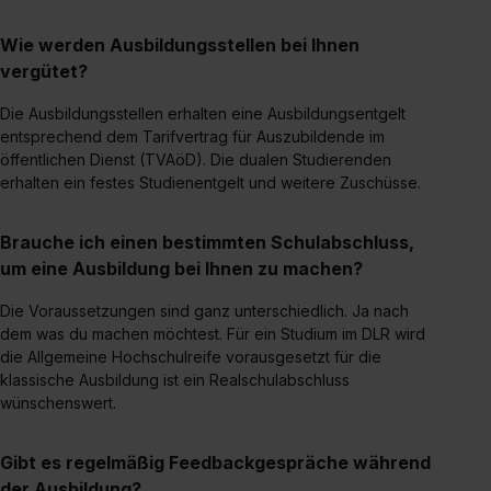
Einzelfall bei dem jeweiligen Inhalt erteilen. Willst du nur
bestimmte Verwendungszwecke zulassen, triff deine
Wie werden Ausbildungsstellen bei Ihnen
Auswahl über die Checkboxen und klick auf „Auswahl
vergütet?
erlauben“. Die Einwilligung zur Platzierung von Cookies
der Kategorien „Präferenzen“, „Statistiken“ und „Social
Die Ausbildungsstellen erhalten eine Ausbildungsentgelt
entsprechend dem Tarifvertrag für Auszubildende im
Media und Marketing“ umfasst hierbei die Einwilligung
öffentlichen Dienst (TVAöD). Die dualen Studierenden
zur Übermittlung deiner Daten in die USA (Art. 49 Abs. 1
erhalten ein festes Studienentgelt und weitere Zuschüsse.
S. 1 lit. a) DS-GVO). Die USA verfügen über kein
angemessenes Datenschutzniveau (EuGH – Schrems
Brauche ich einen bestimmten Schulabschluss,
II). Du kannst die von dir erteilte Einwilligung jederzeit mit
um eine Ausbildung bei Ihnen zu machen?
Wirkung für die Zukunft ganz oder teilweise über unsere
Datenschutzerklärung unter dem Punkt „Datenschutz-
Die Voraussetzungen sind ganz unterschiedlich. Ja nach
Einstellungen“ widerrufen. Weitere Informationen zu den
dem was du machen möchtest. Für ein Studium im DLR wird
einzelnen Cookies findest du durch Klick auf „Details
die Allgemeine Hochschulreife vorausgesetzt für die
zeigen“. Weitere Informationen:
Datenschutzerklärung
,
klassische Ausbildung ist ein Realschulabschluss
Impressum
.
wünschenswert.
Gibt es regelmäßig Feedbackgespräche während
der Ausbildung?