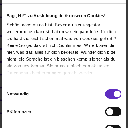
Bachelor of Science - Informatik
Sag „Hi!“ zu Ausbildung.de & unseren Cookies!
Bachelor of Arts - Forschungs- und
Innovationsmanagement
Schön, dass du da bist! Bevor du hier ungestört
weitermachen kannst, haben wir ein paar Infos für dich.
Bachelor of Engineering - Mechatronik
Du hast vielleicht schon mal was von Cookies gehört!?
Keine Sorge, das ist nicht Schlimmes. Wir erklären dir
Bachelor of Engineering - Elektrotechnik
hier, was das alles für dich bedeutet. Wunder dich bitte
nicht, die Sprache ist ein bisschen komplizierter als du
Bachelor of Engineering - Luft- und Raumfahrtelektronik
sie von uns kennst. Sie muss einfach den aktuellen
Datenschutzbestimmungen gerecht werden.
Bachelor of Engineering - Aerospace Engineering
Die Nutzung von Cookies auf Ausbildung.de
Bachelor of Engineering - Maschinenbau
Einwilligungsauswahl
Notwendig
Wir verwenden Cookies zur technischen Funktion
Bachelor of Engineering - Präzisionsmaschinenbau
unserer Webseite („Notwendig“), um von dir bei
Präferenzen
Bachelor of Science - Informatik, ausbildungsintegriert
Benutzung der Webseite getroffenen Einstellungen zu
speichern ( „Präferenzen“), die Zugriffe auf unsere
Webseite zu analysieren („Statistiken“), um