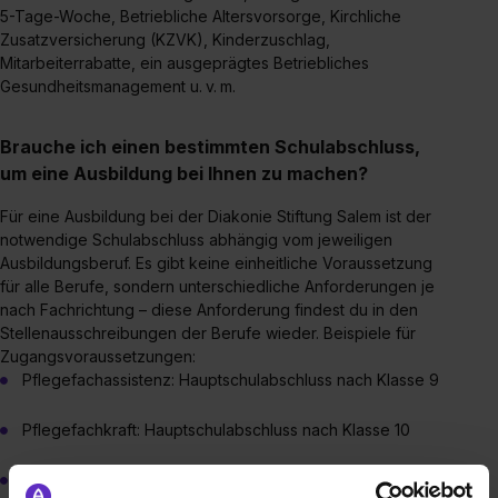
5-Tage-Woche, Betriebliche Altersvorsorge, Kirchliche
Zusatzversicherung (KZVK), Kinderzuschlag,
Mitarbeiterrabatte, ein ausgeprägtes Betriebliches
Gesundheitsmanagement u. v. m.
Brauche ich einen bestimmten Schulabschluss,
um eine Ausbildung bei Ihnen zu machen?
Für eine Ausbildung bei der Diakonie Stiftung Salem ist der
notwendige Schulabschluss abhängig vom jeweiligen
Ausbildungsberuf. Es gibt keine einheitliche Voraussetzung
für alle Berufe, sondern unterschiedliche Anforderungen je
nach Fachrichtung – diese Anforderung findest du in den
Stellenausschreibungen der Berufe wieder. Beispiele für
Zugangsvoraussetzungen:
Pflegefachassistenz: Hauptschulabschluss nach Klasse 9
Pflegefachkraft: Hauptschulabschluss nach Klasse 10
Kaufmännische Berufe: Fachoberschul-/ Fachhochschul-