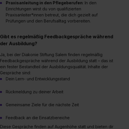
erforderliche personenbezogene Daten an Social Media
Praxisanleitung in den Pflegeberufen
: In den
Dienste, ggfs. mit Sitz in den USA, übermittelt werden.
Einrichtungen wirst du von qualifizierten
Praxisanleiter*innen betreut, die dich gezielt auf
Eine Erlaubnis hierfür kannst du auch später noch im
Prüfungen und den Berufsalltag vorbereiten.
Einzelfall bei dem jeweiligen Inhalt erteilen. Willst du nur
bestimmte Verwendungszwecke zulassen, triff deine
Auswahl über die Checkboxen und klick auf „Auswahl
Gibt es regelmäßig Feedbackgespräche während
erlauben“. Die Einwilligung zur Platzierung von Cookies
der Ausbildung?
der Kategorien „Präferenzen“, „Statistiken“ und „Social
Ja, bei der Diakonie Stiftung Salem finden regelmäßig
Media und Marketing“ umfasst hierbei die Einwilligung
Feedbackgespräche während der Ausbildung statt – das ist
zur Übermittlung deiner Daten in die USA (Art. 49 Abs. 1
ein fester Bestandteil der Ausbildungsqualität. Inhalte der
S. 1 lit. a) DS-GVO). Die USA verfügen über kein
Gespräche sind:
angemessenes Datenschutzniveau (EuGH – Schrems
Dein Lern- und Entwicklungsstand
II). Du kannst die von dir erteilte Einwilligung jederzeit mit
Wirkung für die Zukunft ganz oder teilweise über unsere
Rückmeldung zu deiner Arbeit
Datenschutzerklärung unter dem Punkt „Datenschutz-
Gemeinsame Ziele für die nächste Zeit
Einstellungen“ widerrufen. Weitere Informationen zu den
einzelnen Cookies findest du durch Klick auf „Details
Feedback an die Einsatzbereiche
zeigen“. Weitere Informationen:
Datenschutzerklärung
,
Impressum
.
Diese Gespräche finden auf Augenhöhe statt und bieten dir