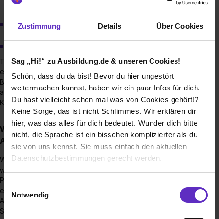
oder Allgemeine Hochschulreife
Handwerkliche Berufe: Hauptschulabschluss
Zustimmung
Details
Über Cookies
Heilerziehungspflege: Fachoberschulreife
Sag „Hi!“ zu Ausbildung.de & unseren Cookies!
Tipp: Wenn du unsicher bist, ob dein Schulabschluss für
einen bestimmten Beruf ausreicht, lohnt sich ein Anruf beim
Schön, dass du da bist! Bevor du hier ungestört
Bewerbungsmanagement (0571 88804 1330) oder ein Blick
weitermachen kannst, haben wir ein paar Infos für dich.
auf die jeweilige Stellenausschreibung im
Du hast vielleicht schon mal was von Cookies gehört!?
Karriereportal: https://karriere.diakonie-stiftung-salem.de/.
Keine Sorge, das ist nicht Schlimmes. Wir erklären dir
hier, was das alles für dich bedeutet. Wunder dich bitte
Wie sieht die Betreuung während einer
nicht, die Sprache ist ein bisschen komplizierter als du
Ausbildung in Ihrem Betrieb aus?
sie von uns kennst. Sie muss einfach den aktuellen
Datenschutzbestimmungen gerecht werden.
Während deiner Ausbildung bei der Diakonie Stiftung Salem
wirst du eng begleitet und individuell betreut – sowohl in der
Praxis als auch in der Theorie. Wir legen großen Wert auf
Die Nutzung von Cookies auf Ausbildung.de
Einwilligungsauswahl
eine qualitativ hochwertige und persönliche
Notwendig
Ausbildungsbegleitung.
Wir verwenden Cookies zur technischen Funktion
So sieht die Betreuung aus:
unserer Webseite („Notwendig“), um von dir bei