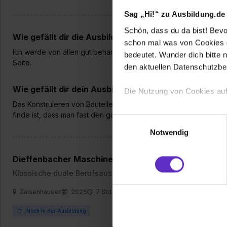
Sag „Hi!“ zu Ausbildung.de
Schön, dass du da bist! Bevor
Wie gefällt dir die Ausbildung bei deiner Firma?
schon mal was von Cookies ge
Ich werde von allen gut behandelt. Wenn ich Fragen habe oder H
bedeutet. Wunder dich bitte n
Seite.
den aktuellen Datenschutzb
Wie gefällt dir dein Ausbildungsberuf?
Die Nutzung von Cookies auf
Das Konstruieren von Bauteilen und Baugruppen macht mir sehr 
finde ist, dass man fast den ganzen Tag nur am Schreibtisch sitz
Wir verwenden Cookies zur t
Einwilligungsauswahl
Webseite getroffenen Einstel
Notwendig
(„Statistiken“), um Informat
und Analysen weiterzugeben 
Dieffenbacher Maschinenfabrik GmbH
Partner führen diese Informa
Klassische duale Berufsausbildung
sie im Rahmen deiner Nutzun
dem Setzen der Cookies und
Zaisenhausen
2025
7 Std. pro Tag
zu. . In diesem Fall sowie b
Noch in der Ausbildung
einverstanden, dass dir nach
erforderliche personenbezoge