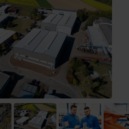
) was Cooles zu sehen!
 Video-Content von YouTube. Neugierig? Dann schalte die Inhalte jetzt
ernen Inhalte von YouTube.
 mir die externen Inhalte angezeigt werden. Personenbezogene Daten könne
en. Mehr Infos gibt es in der
Datenschutzerklärung
.