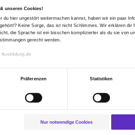
 & unseren Cookies!
 du hier ungestört weitermachen kannst, haben wir ein paar Infos
hört!? Keine Sorge, das ist nicht Schlimmes. Wir erklären dir hi
ilfe brauche, steht mir immer jemand zur
icht, die Sprache ist ein bisschen komplizierter als du sie von 
estimmungen gerecht werden.
 Ausbildung.de
viel Spaß. Was ich manchmal nicht so gut
t.
echnischen Funktion unserer Webseite („Notwendig“), um von di
lungen zu speichern ( „Präferenzen“), die Zugriffe auf unsere We
Präferenzen
Statistiken
ionen zu deiner Verwendung unserer Website an unsere Partner f
und um Inhalte und Anzeigen zu personalisieren („Social Media 
tionen möglicherweise mit weiteren Daten zusammen, die du ihnen
g der Dienste gesammelt haben. Durch Klick auf den Button „C
 der Datenverarbeitung für alle genannten Verwendungszweck
ei der separaten Aktivierung von „Social Media und Marketing“ bi
Nur notwendige Cookies
 Setzen der Cookies externe Inhalte (z.B. Videos oder Posts) an
ne Daten an Social Media Dienste, ggfs. mit Sitz in den USA, üb