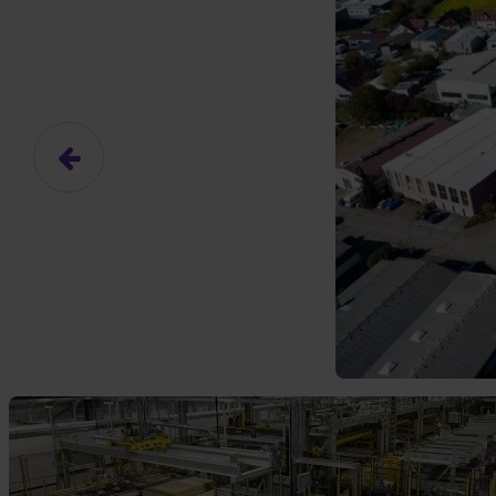
Hier gibt es (eigentlich
Das hier ist ein Platzhalter für
frei.
Ja, ich erlaube die ext
Ich bin damit einverstanden, dass
an Drittplattformen übermittelt werd