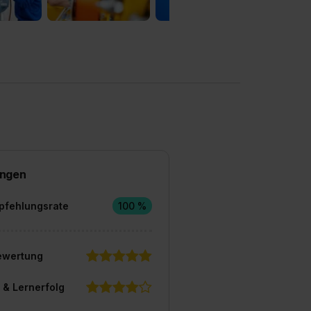
ngen
pfehlungsrate
100 %
ewertung
 & Lernerfolg