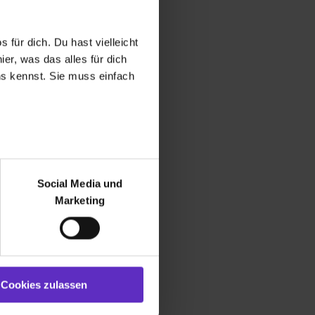
 für dich. Du hast vielleicht
er, was das alles für dich
uns kennst. Sie muss einfach
r bei Benutzung der
bseite zu analysieren
Social Media und
ür soziale Medien, Werbung
Marketing
und Marketing“). Unsere
 bereitgestellt hast oder die
ookies zulassen“ stimmst du
e (ausgenommen „Notwendig“)
st du auch damit
Cookies zulassen
gezeigt und hierfür
ermittelt werden. Eine