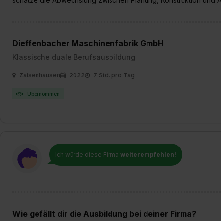
schätze die Abwechslung zwischen Planung, Konstruktion und A
Dieffenbacher Maschinenfabrik GmbH
Klassische duale Berufsausbildung
Zaisenhausen
2022
7 Std. pro Tag
Übernommen
Ich würde diese Firma
weiterempfehlen!
Wie gefällt dir die Ausbildung bei deiner Firma?