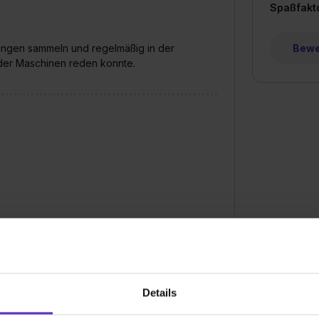
Spaßfakt
hrungen sammeln und regelmäßig in der
Bewer
der Maschinen reden konnte.
Details