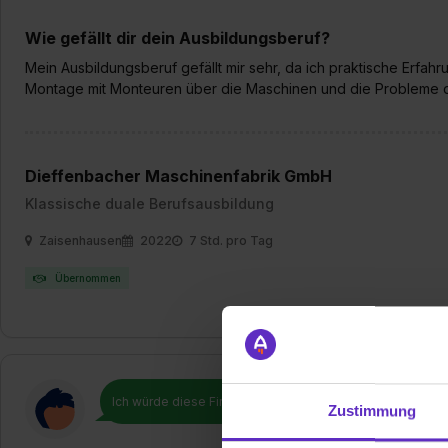
Wie gefällt dir dein Ausbildungsberuf?
Mein Ausbildungsberuf gefällt mir sehr, da ich praktische Erfa
Montage mit Monteuren über die Maschinen und die Probleme 
Dieffenbacher Maschinenfabrik GmbH
Klassische duale Berufsausbildung
Zaisenhausen
2022
7 Std. pro Tag
Übernommen
Ich würde diese Firma
weiterempfehlen!
Zustimmung