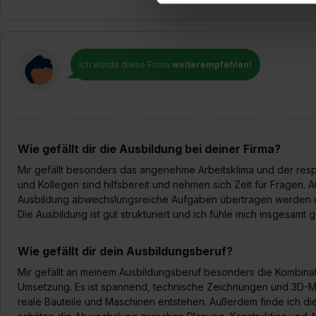
Erlaubnis hierfür kannst du a
Verwendungszwecke zulassen,
Einwilligung zur Platzierung
umfasst hierbei die Einwillig
Ich würde diese Firma
weiterempfehlen!
verfügen über kein angemess
jederzeit mit Wirkung für di
„Datenschutz-Einstellungen“ 
„Details zeigen“. Weitere In
Wie gefällt dir die Ausbildung bei deiner Firma?
Mir gefällt besonders das angenehme Arbeitsklima und der res
und Kollegen sind hilfsbereit und nehmen sich Zeit für Fragen. 
Ausbildung abwechslungsreiche Aufgaben übertragen werden u
Die Ausbildung ist gut strukturiert und ich fühle mich insgesamt gu
Wie gefällt dir dein Ausbildungsberuf?
Mir gefällt an meinem Ausbildungsberuf besonders die Kombina
Umsetzung. Es ist spannend, technische Zeichnungen und 3D-Mo
reale Bauteile und Maschinen entstehen. Außerdem finde ich di