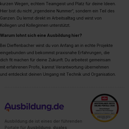
bestimmte Verwendungszwecke zulassen, triff deine
kurzen Wegen,
echtem Teamgeist
und Platz für deine Ideen.
Auswahl über die Checkboxen und klick auf „Auswahl
Hier bist du nicht „irgendeine Nummer“, sondern ein Teil des
erlauben“. Die Einwilligung zur Platzierung von Cookies
Ganzen. Du lernst direkt im Arbeitsalltag und wirst von
der Kategorien „Präferenzen“, „Statistiken“ und „Social
Kollegen und Kolleginnen unterstützt.
Media und Marketing“ umfasst hierbei die Einwilligung
Warum lohnt sich eine Ausbildung hier?
zur Übermittlung deiner Daten in die USA (Art. 49 Abs. 1
S. 1 lit. a) DS-GVO). Die USA verfügen über kein
Bei Dieffenbacher wirst du von Anfang an in echte Projekte
angemessenes Datenschutzniveau (EuGH – Schrems
eingebunden und bekommst praxisnahe Erfahrungen, die
II). Du kannst die von dir erteilte Einwilligung jederzeit mit
dich fit machen für deine Zukunft. Du arbeitest gemeinsam
Wirkung für die Zukunft ganz oder teilweise über unsere
mit erfahrenen Profis, kannst Verantwortung übernehmen
Datenschutzerklärung unter dem Punkt „Datenschutz-
und entdeckst deinen Umgang mit Technik und Organisation.
Einstellungen“ widerrufen. Weitere Informationen zu den
einzelnen Cookies findest du durch Klick auf „Details
zeigen“. Weitere Informationen:
Datenschutzerklärung
,
Impressum
.
Ausbildung.de ist eines der führenden
Portale für
Ausbildung, duales