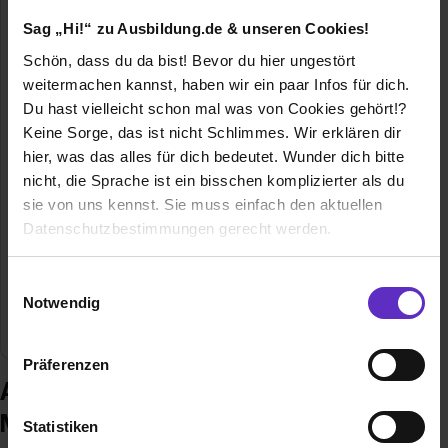
Sag „Hi!“ zu Ausbildung.de & unseren Cookies!
Schön, dass du da bist! Bevor du hier ungestört
weitermachen kannst, haben wir ein paar Infos für dich.
Dieffenbacher Maschinenfabrik GmbH
Du hast vielleicht schon mal was von Cookies gehört!?
Gewerbestr. 29
Keine Sorge, das ist nicht Schlimmes. Wir erklären dir
75059 Zaisenhausen
hier, was das alles für dich bedeutet. Wunder dich bitte
07258/609-8585
nicht, die Sprache ist ein bisschen komplizierter als du
E-Mail anzeigen
sie von uns kennst. Sie muss einfach den aktuellen
Datenschutzbestimmungen gerecht werden.
Gründungsjahr
1993
Die Nutzung von Cookies auf Ausbildung.de
Mitarbeiter
115
Einwilligungsauswahl
Notwendig
Wir verwenden Cookies zur technischen Funktion
Branche
Maschinen- / Anlagenbau
unserer Webseite („Notwendig“), um von dir bei
Präferenzen
Benutzung der Webseite getroffenen Einstellungen zu
Ausbildung bei Dieffenbacher
speichern ( „Präferenzen“), die Zugriffe auf unsere
Maschinenfabrik GmbH
Webseite zu analysieren („Statistiken“), um
Statistiken
Informationen zu deiner Verwendung unserer Website an