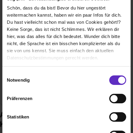
das Bischöfliche Ordinariat Regensburg neun
Schön, dass du da bist! Bevor du hier ungestört
Hauptabteilungen hat.
weitermachen kannst, haben wir ein paar Infos für dich.
Du hast vielleicht schon mal was von Cookies gehört!?
Keine Sorge, das ist nicht Schlimmes. Wir erklären dir
hier, was das alles für dich bedeutet. Wunder dich bitte
nicht, die Sprache ist ein bisschen komplizierter als du
Diözese Regensburg KdöR
sie von uns kennst. Sie muss einfach den aktuellen
Niedermünstergasse 1
Datenschutzbestimmungen gerecht werden.
93047 Regensburg
E-Mail anzeigen
Die Nutzung von Cookies auf Ausbildung.de
Einwilligungsauswahl
Notwendig
Gründungsjahr
739
Wir verwenden Cookies zur technischen Funktion
unserer Webseite („Notwendig“), um von dir bei
Mitarbeiter
24000
Präferenzen
Benutzung der Webseite getroffenen Einstellungen zu
speichern ( „Präferenzen“), die Zugriffe auf unsere
Ausbildung bei Diözese Regensburg
Webseite zu analysieren („Statistiken“), um
Statistiken
Informationen zu deiner Verwendung unserer Website an
KdöR
unsere Partner für soziale Medien, Werbung und