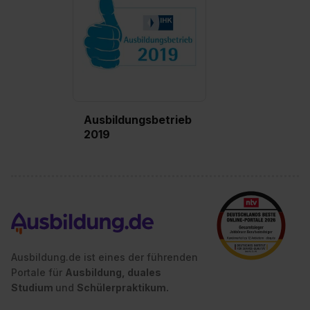
Auswahl über die Checkboxen und klick auf „Auswahl
erlauben“. Die Einwilligung zur Platzierung von Cookies
der Kategorien „Präferenzen“, „Statistiken“ und „Social
Media und Marketing“ umfasst hierbei die Einwilligung
zur Übermittlung deiner Daten in die USA (Art. 49 Abs. 1
S. 1 lit. a) DS-GVO). Die USA verfügen über kein
angemessenes Datenschutzniveau (EuGH – Schrems
II). Du kannst die von dir erteilte Einwilligung jederzeit mit
Ausbildungsbetrieb
2019
Wirkung für die Zukunft ganz oder teilweise über unsere
Datenschutzerklärung unter dem Punkt „Datenschutz-
Einstellungen“ widerrufen. Weitere Informationen zu den
einzelnen Cookies findest du durch Klick auf „Details
zeigen“. Weitere Informationen:
Datenschutzerklärung
,
Impressum
.
Ausbildung.de ist eines der führenden
Portale für
Ausbildung, duales
Studium
und
Schülerpraktikum.