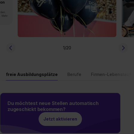
von
rden.
n. Mehr
1
/20
freie Ausbildungsplätze
Berufe
Firmen-Lebenslauf
Du möchtest neue Stellen automatisch
zugeschickt bekommen?
Jetzt aktivieren