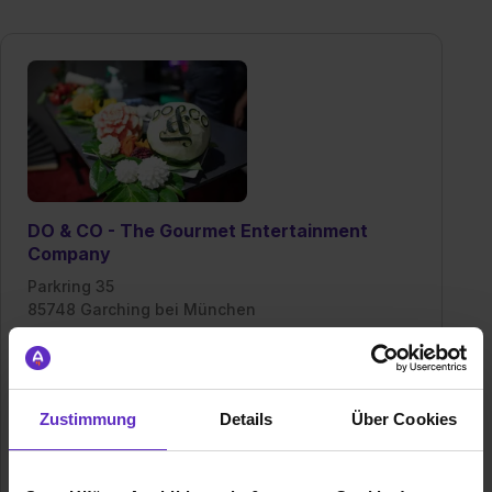
DO & CO - The Gourmet Entertainment
Company
Parkring 35
85748 Garching bei München
Gründungsjahr
1981
Mitarbeiter
11.000
Zustimmung
Details
Über Cookies
Umsatz
Umsatz: 42.015 Mio EUR Gesamtumsatz: 142.369
Mio EUR