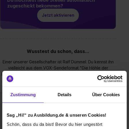
zugeschickt bekommen?
Jetzt aktivieren
Wusstest du schon, dass...
Einer unserer Gesellschafter ist Ralf Dümmel. Du kennst ihn
vielleicht aus dem VOX-Sendeformat "Die Höhle der
Löwen"?! Dort sitzt er in der Jury und investiert gern in gute
Ideen.
Zustimmung
Details
Über Cookies
Sag „Hi!“ zu Ausbildung.de & unseren Cookies!
Schön, dass du da bist! Bevor du hier ungestört