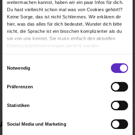
weitermachen kannst, haben wir ein paar Infos für dich.
Du hast vielleicht schon mal was von Cookies gehört!?
Keine Sorge, das ist nicht Schlimmes. Wir erklären dir
hier, was das alles für dich bedeutet. Wunder dich bitte
DS Produkte GmbH
nicht, die Sprache ist ein bisschen komplizierter als du
Stormarnring 14
sie von uns kennst. Sie muss einfach den aktuellen
22145 Stapelfeld
Datenschutzbestimmungen gerecht werden.
040/67573-0
E-Mail anzeigen
Die Nutzung von Cookies auf Ausbildung.de
Einwilligungsauswahl
Notwendig
Gründungsjahr
1973
Wir verwenden Cookies zur technischen Funktion
unserer Webseite („Notwendig“), um von dir bei
Mitarbeiter
ca. 300
Präferenzen
Benutzung der Webseite getroffenen Einstellungen zu
speichern ( „Präferenzen“), die Zugriffe auf unsere
Branche
Design, Handel / Gewerbe, Marketing / Werbung /
Webseite zu analysieren („Statistiken“), um
PR
Statistiken
Informationen zu deiner Verwendung unserer Website an
unsere Partner für soziale Medien, Werbung und
Ausbildung bei DS Produkte GmbH
Social Media und Marketing
Analysen weiterzugeben und um Inhalte und Anzeigen zu
personalisieren („Social Media und Marketing“). Unsere