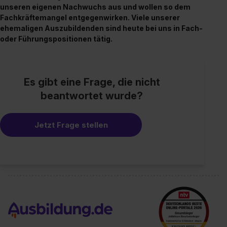
unseren eigenen Nachwuchs aus und wollen so dem
Wirkung für die Zukunft ganz oder teilweise über unsere
Fachkräftemangel entgegenwirken. Viele unserer
Datenschutzerklärung unter dem Punkt „Datenschutz-
ehemaligen Auszubildenden sind heute bei uns in Fach-
Einstellungen“ widerrufen. Weitere Informationen zu den
oder Führungspositionen tätig.
einzelnen Cookies findest du durch Klick auf „Details
zeigen“. Weitere Informationen:
Datenschutzerklärung
,
Impressum
.
Es gibt eine Frage, die nicht
beantwortet wurde?
Jetzt Frage stellen