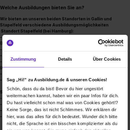
Welche Ausbildungen bieten Sie an?
Wir bieten an unseren beiden Standorten in Gallin und
Stapelfeld verschiedene Ausbildungsmöglichkeiten
Standort Stapelfeld (bei Hamburg):
- Kauffrau/-mann im Groß- und Außenhandel
(Fachrichtung Außenhandel) (m/w/d)
- Betriebswirt im Außenhandel (m/w/d)
- Kauffrau/ -mann für Büromanagement (m/w/d)
Zustimmung
Details
Über Cookies
- Fachinformatiker/in für Anwendungsentwicklung
(m/w/d)
- Fachinformatiker/in für Systemintegration (m/w/d)
Sag „Hi!“ zu Ausbildung.de & unseren Cookies!
- Mediengestalter/in - Digital und Print (m/w/d)
Schön, dass du da bist! Bevor du hier ungestört
Standort Gallin (Mecklenburg-Vorpommern):
weitermachen kannst, haben wir ein paar Infos für dich.
- Kauffrau/-mann für Büromanagement (m/w/d)
Du hast vielleicht schon mal was von Cookies gehört!?
- Fachkraft für Lagerlogistik (m/w/d)
Keine Sorge, das ist nicht Schlimmes. Wir erklären dir
- Fachlagerist (m/w/d)
- Elektroniker für Betriebstechnik (m/w/d)
hier, was das alles für dich bedeutet. Wunder dich bitte
nicht, die Sprache ist ein bisschen komplizierter als du