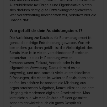
Auszubildende mit Ehrgeiz und Eigeninitiative bieten
Wirkung für die Zukunft ganz oder teilweise über unsere
sich dadurch richtig gute Entwicklungsmöglichkeiten.
Datenschutzerklärung unter dem Punkt „Datenschutz-
Wer Verantwortung übernehmen will, bekommt hier die
Einstellungen“ widerrufen. Weitere Informationen zu den
Chance dazu.
einzelnen Cookies findest du durch Klick auf „Details
zeigen“. Weitere Informationen:
Datenschutzerklärung
,
Wie gefällt dir dein Ausbildungsberuf?
Impressum
.
Die Ausbildung zur Kauffrau für Büromanagement ist
genau die richtige Entscheidung gewesen. Was mir
besonders gut daran gefällt, ist die Vielseitigkeit des
Berufs: Man ist in vielen verschiedenen Bereichen
einsetzbar – sei es im Rechnungswesen,
Personalwesen, Einkauf, Vertrieb oder in der
allgemeinen Verwaltung. Dadurch wird es nie
langweilig, und man sammelt viele unterschiedliche
Erfahrungen, die einem im weiteren Berufsleben sehr
helfen. Ich schätze besonders die Mischung aus
organisatorischen Aufgaben, Kommunikation und dem
Umgang mit modernen digitalen Arbeitsmitteln. Man
lernt nicht nur, wie man Abläufe effizient gestaltet,
sondern entwickelt auch ein gutes Gespür für