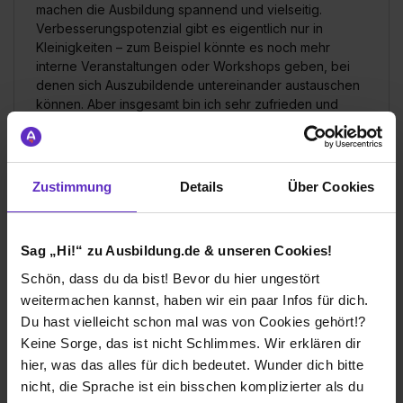
machen die Ausbildung spannend und vielseitig.
Verbesserungspotenzial gibt es eigentlich nur in
Kleinigkeiten – zum Beispiel könnte es noch mehr
interne Veranstaltungen oder Workshops geben, bei
denen sich Auszubildende untereinander austauschen
können. Aber insgesamt bin ich sehr zufrieden und
fühle mich bei Breuninger bestens aufgehoben.
Wie gefällt dir dein Ausbildungsberuf?
Zustimmung
Details
Über Cookies
An meinem Ausbildungsberuf gefällt mir besonders,
dass ich täglich mit ganz unterschiedlichen Menschen
in Kontakt komme und durch gezielte Kommunikation
echten Mehrwert schaffen kann. Es macht Spaß,
Sag „Hi!“ zu Ausbildung.de & unseren Cookies!
Kundenanliegen zu verstehen, passende Lösungen zu
Schön, dass du da bist! Bevor du hier ungestört
finden und gleichzeitig das Unternehmen positiv zu
weitermachen kannst, haben wir ein paar Infos für dich.
repräsentieren. Außerdem ist der Beruf sehr vielseitig –
von Telefon- und E-Mail-Korrespondenz über
Du hast vielleicht schon mal was von Cookies gehört!?
schriftliche Angebote bis hin zu Auswertungen und
Keine Sorge, das ist nicht Schlimmes. Wir erklären dir
Prozessoptimierungen lernt man viele Facetten der
hier, was das alles für dich bedeutet. Wunder dich bitte
Kundenbetreuung kennen. Was nicht ganz so gut ist,
nicht, die Sprache ist ein bisschen komplizierter als du
sind gelegentlich herausfordernde Kundensituationen