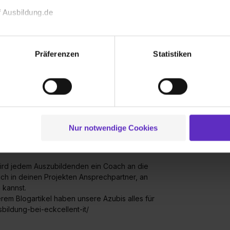
 Ausbildung.de
echnischen Funktion unserer Webseite („Notwendig“), um von di
g/ :)
 in deine Ausbildung starten müssen, wird
lungen zu speichern ( „Präferenzen“), die Zugriffe auf unsere We
Präferenzen
Statistiken
 Hause aus tätig sein. Deine Arbeitsmaterialien
ionen zu deiner Verwendung unserer Website an unsere Partner f
bei uns.
und um Inhalte und Anzeigen zu personalisieren („Social Media 
ubis 2020 haben das toll gemeistert und das
tionen möglicherweise mit weiteren Daten zusammen, die du ihnen
g der Dienste gesammelt haben. Durch Klick auf den Button „C
 der Datenverarbeitung für alle genannten Verwendungszweck
ei der separaten Aktivierung von „Social Media und Marketing“ bi
Nur notwendige Cookies
 Setzen der Cookies externe Inhalte (z.B. Videos oder Posts) an
rem Betrieb aus?
ne Daten an Social Media Dienste, ggfs. mit Sitz in den USA, üb
uch später noch im Einzelfall bei dem jeweiligen Inhalt erteilen. 
ird jedem Auszubildenden ein Coach an die
 triff deine Auswahl über die Checkboxen und klick auf „Auswa
 auch in deinen Projekten Ansprechpartner, an
 von Cookies der Kategorien „Präferenzen“, „Statistiken“ und „So
 kannst.
ung zur Übermittlung deiner Daten in die USA (Art. 49 Abs. 1 S. 
erem Blogartikel haben unsere Azubis alles für
bildung-bei-eckcellent-it/
enes Datenschutzniveau (EuGH – Schrems II). Du kannst die von 
e Zukunft ganz oder teilweise über unsere Datenschutzerklärung 