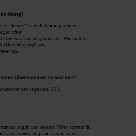
widerrufen. Weitere Informationen zu den einzelnen Cookies find
formationen:
Datenschutzerklärung
,
Impressum
.
sbildung?
ie Tür deiner Geschäftsführung, deines
iegen offen.
. Dort wird sich ausgetauscht - Wie läuft es
u Unterstützung? usw...
Meetings.
ei Ihnen übernommen zu werden?
rnahmechancen liegen bei 90%.
tanstellung. In den meisten Fällen startest du
nn auch weiter tätig sein bzw. in einem