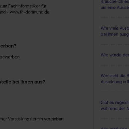
Brauche ich e
zum Fachinformatiker für
um eine Ausbi
und - www.fh-dortmund.de
Wie viele Ausb
bei Ihnen aus
werben?
Wie würde der
s bewerben.
Wie sieht die
elle bei Ihnen aus?
Ausbildung in 
Gibt es regel
während der A
cher Vorstellungstermin vereinbart