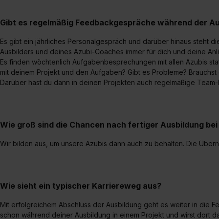
„Datenschutz-Einstellungen“ 
„Details zeigen“. Weitere In
Gibt es regelmäßig Feedbackgespräche während der Au
Es gibt ein jährliches Personalgespräch und darüber hinaus steht d
Ausbilders und deines Azubi-Coaches immer für dich und deine Anl
Es finden wöchtenlich Aufgabenbesprechungen mit allen Azubis statt
mit deinem Projekt und den Aufgaben? Gibt es Probleme? Brauchst d
Darüber hast du dann in deinen Projekten auch regelmäßige Team-
Wie groß sind die Chancen nach fertiger Ausbildung b
Wir bilden aus, um unsere Azubis dann auch zu behalten. Die Übe
Wie sieht ein typischer Karriereweg aus?
Mit erfolgreichem Abschluss der Ausbildung geht es weiter in die Fes
schon während deiner Ausbildung in einem Projekt und wirst dort da