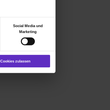
r bei Benutzung der
bseite zu analysieren
Social Media und
ür soziale Medien, Werbung
Marketing
und Marketing“). Unsere
 bereitgestellt hast oder die
ookies zulassen“ stimmst du
e (ausgenommen „Notwendig“)
st du auch damit
Cookies zulassen
gezeigt und hierfür
ermittelt werden. Eine
Willst du nur bestimmte
hl erlauben“. Die
cial Media und Marketing“
1 lit. a) DS-GVO). Die USA
dir erteilte Einwilligung
unter dem Punkt