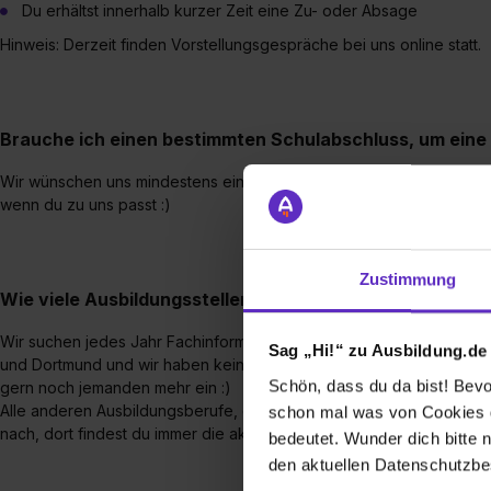
Du erhältst innerhalb kurzer Zeit eine Zu- oder Absage
Hinweis: Derzeit finden Vorstellungsgespräche bei uns online statt.
Brauche ich einen bestimmten Schulabschluss, um eine
Wir wünschen uns mindestens einen Fachabitur-Abschluss, aber si
wenn du zu uns passt :)
Zustimmung
Wie viele Ausbildungsstellen werden jährlich bei Ihnen
Wir suchen jedes Jahr Fachinformatiker für Anwendungsentwicklun
Sag „Hi!“ zu Ausbildung.de
und Dortmund und wir haben keine Einschränkung bezüglich der Anz
Schön, dass du da bist! Bevor
gern noch jemanden mehr ein :)
Alle anderen Ausbildungsberufe, die wir ausbilden, suchen wir nac
schon mal was von Cookies ge
nach, dort findest du immer die aktuellen Gesuche. www.eckcellent-
bedeutet. Wunder dich bitte n
den aktuellen Datenschutzb