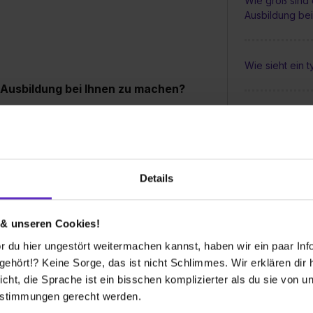
Wie groß sind 
Ausbildung be
Wie sieht ein 
 Ausbildung bei Ihnen zu machen?
nd auch gern bereit eine Ausnahme zu machen,
Gibt es Benefit
Details
 ausgeschrieben?
g (m/w/d) für unsere Standorte Braunschweig
 & unseren Cookies!
ahl - wenn es passt, dann stellen wir auch
 du hier ungestört weitermachen kannst, haben wir ein paar Infos
h Bedarf. Schau gern auf unserer Website
hört!? Keine Sorge, das ist nicht Schlimmes. Wir erklären dir hi
it.de/jobs/
icht, die Sprache ist ein bisschen komplizierter als du sie von 
estimmungen gerecht werden.