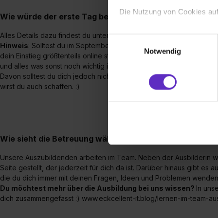
Die Nutzung von Cookies auf
Wie würde der erste Tag bei uns ablaufen?
Wir verwenden Cookies zur t
Alles Details dazu findest du unter www.eckcellent-it.blog/onboardin
Einwilligungsauswahl
Hinweis
: Solltest du im September noch unter Corona Bedingungen
Webseite getroffenen Einstel
Notwendig
dein Einstieg größtenteils online stattfinden und du vermehrt von zu
(„Statistiken“), um Informat
und alles was sonst noch wichtig ist, bekommst du natürlich vor Ort, 
und Analysen weiterzugeben 
Davon solltest du dich jedoch nicht abschrecken lassen. Unsere Az
Partner führen diese Informa
wirst du auch schaffen. :)
sie im Rahmen deiner Nutzun
dem Setzen der Cookies und
zu. . In diesem Fall sowie b
einverstanden, dass dir nach
Wie sieht die Betreuung während einer Ausbildung in Ih
erforderliche personenbezoge
Erlaubnis hierfür kannst du a
Unsere Auszubildenden arbeiten im Team. Neben der Ausbilderin w
Verwendungszwecke zulassen,
Seite gestellt, der jederzeit für dich da ist. Darüber hinaus gibt es
Einwilligung zur Platzierung
die du dich immer mit deinen Fragen, Ideen und Problemen wenden
umfasst hierbei die Einwillig
Du möchtest mehr über die Ausbildung bei uns wissen?
In uns
dich zusammengefasst :) www.eckcellent-it.blog/lernen-im-team-aus
verfügen über kein angemess
jederzeit mit Wirkung für di