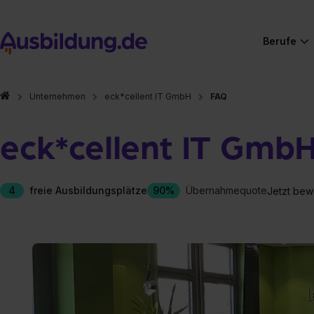
Berufe
Unternehmen
eck*cellent IT GmbH
FAQ
eck*cellent IT Gmb
4
freie Ausbildungsplätze
90%
Übernahmequote
Jetzt bew
Hier gibt es (eigentlich
Hier gibt es (eigentlich
Hier gibt es (eigentlich