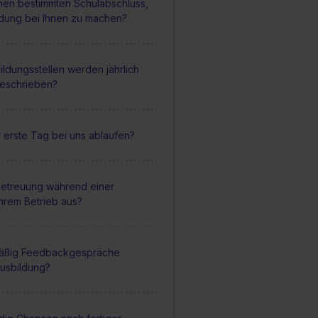
inen bestimmten Schulabschluss,
ldung bei Ihnen zu machen?
ildungsstellen werden jährlich
geschrieben?
 erste Tag bei uns ablaufen?
 Betreuung während einer
Ihrem Betrieb aus?
mäßig Feedbackgespräche
usbildung?