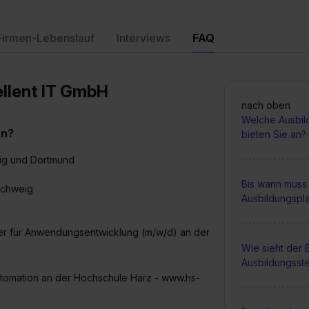
Firmen-Lebenslauf
Interviews
FAQ
ellent IT GmbH
nach oben
Welche Ausbil
an?
bieten Sie an?
ig und Dortmund
Bis wann muss 
schweig
Ausbildungspl
ker für Anwendungsentwicklung (m/w/d) an der
Wie sieht der
Ausbildungsste
utomation an der Hochschule Harz - www.hs-