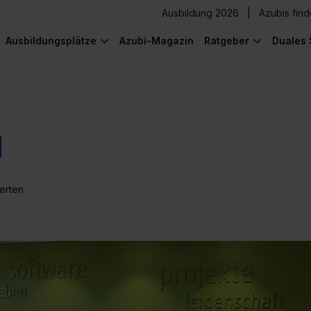
Ausbildung 2026
Azubis fin
Ausbildungsplätze
Azubi-Magazin
Ratgeber
Duales 
H
erten
) was Cooles zu sehen!
) was Cooles zu sehen!
) was Cooles zu sehen!