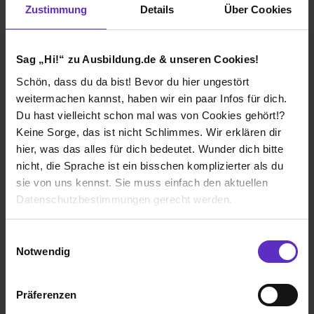
Zustimmung
Details
Über Cookies
Sag „Hi!“ zu Ausbildung.de & unseren Cookies!
Fabian
Schön, dass du da bist! Bevor du hier ungestört
Industriekaufmann/-frau
weitermachen kannst, haben wir ein paar Infos für dich.
Du hast vielleicht schon mal was von Cookies gehört!?
Keine Sorge, das ist nicht Schlimmes. Wir erklären dir
Interview lesen
hier, was das alles für dich bedeutet. Wunder dich bitte
nicht, die Sprache ist ein bisschen komplizierter als du
sie von uns kennst. Sie muss einfach den aktuellen
Datenschutzbestimmungen gerecht werden.
Die Nutzung von Cookies auf Ausbildung.de
Einwilligungsauswahl
Notwendig
Wir verwenden Cookies zur technischen Funktion
unserer Webseite („Notwendig“), um von dir bei
Präferenzen
Benutzung der Webseite getroffenen Einstellungen zu