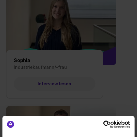
Sophia
Industriekaufmann/-frau
Interview lesen