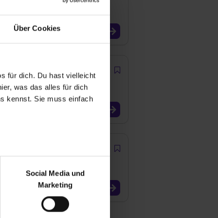
Über Cookies
 für dich. Du hast vielleicht
er, was das alles für dich
uns kennst. Sie muss einfach
r bei Benutzung der
bseite zu analysieren
Social Media und
ür soziale Medien, Werbung
Marketing
und Marketing“). Unsere
 bereitgestellt hast oder die
ookies zulassen“ stimmst du