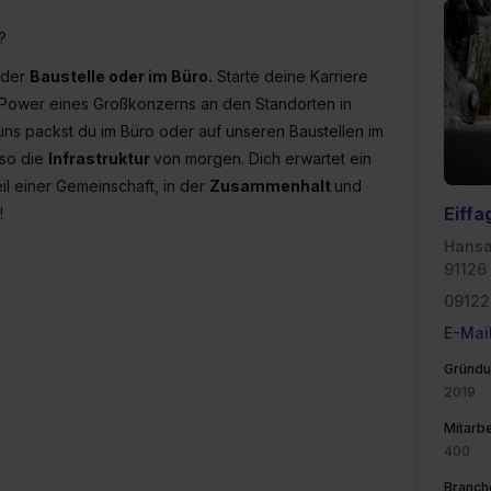
?
f der
Baustelle oder im Büro.
Starte deine Karriere
 Power eines Großkonzerns an den Standorten in
uns packst du im Büro oder auf unseren Baustellen im
 so die
Infrastruktur
von morgen. Dich erwartet ein
l einer Gemeinschaft, in der
Zusammenhalt
und
Eiffa
!
Hansa
91126
09122
E-Mai
Gründu
2019
Mitarbe
400
Branch