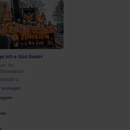
ge Infra-Süd GmbH
str. 4a
 Schwabach
/99339-0
l anzeigen
ngsjahr
iter
e