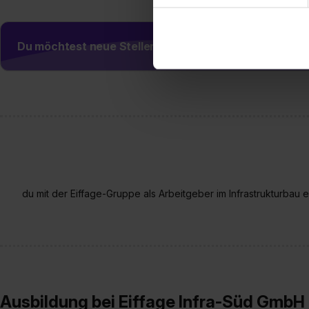
dem Setzen der Cookies und
zu. . In diesem Fall sowie b
Du möchtest neue Stellen automatisch zugeschickt
einverstanden, dass dir nach
erforderliche personenbezoge
Erlaubnis hierfür kannst du a
Verwendungszwecke zulassen,
Einwilligung zur Platzierung
umfasst hierbei die Einwillig
verfügen über kein angemess
jederzeit mit Wirkung für di
„Datenschutz-Einstellungen“ 
du mit der Eiffage-Gruppe als Arbeitgeber im Infrastrukturbau 
„Details zeigen“. Weitere In
Ausbildung bei Eiffage Infra-Süd GmbH