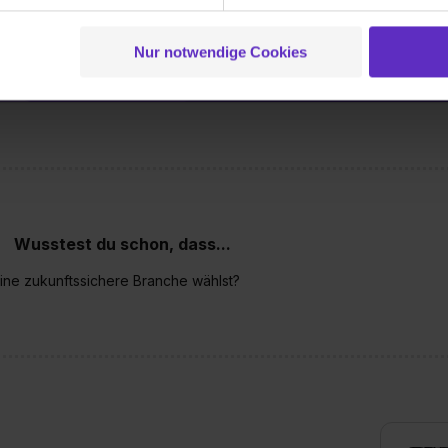
 der Datenverarbeitung für alle genannten Verwendungszweck
ei der separaten Aktivierung von „Social Media und Marketing“ bi
Nur notwendige Cookies
 bekommen?
 Setzen der Cookies externe Inhalte (z.B. Videos oder Posts) an
ne Daten an Social Media Dienste, ggfs. mit Sitz in den USA, üb
uch später noch im Einzelfall bei dem jeweiligen Inhalt erteilen. 
 triff deine Auswahl über die Checkboxen und klick auf „Auswa
 von Cookies der Kategorien „Präferenzen“, „Statistiken“ und „So
ung zur Übermittlung deiner Daten in die USA (Art. 49 Abs. 1 S. 
enes Datenschutzniveau (EuGH – Schrems II). Du kannst die von 
e Zukunft ganz oder teilweise über unsere Datenschutzerklärung 
Wusstest du schon, dass...
widerrufen. Weitere Informationen zu den einzelnen Cookies find
eine zukunftssichere Branche wählst?
formationen:
Datenschutzerklärung
,
Impressum
.