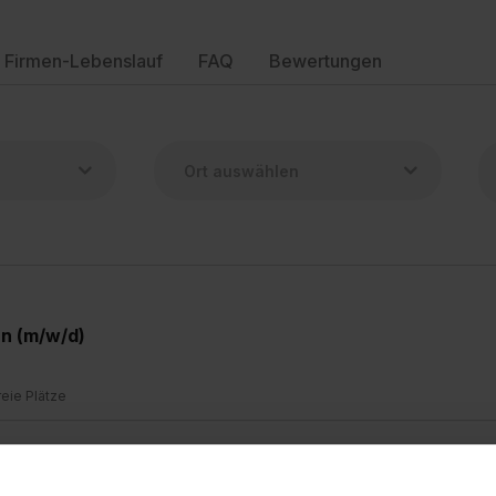
Firmen-Lebenslauf
FAQ
Bewertungen
n (m/w/d)
reie Plätze