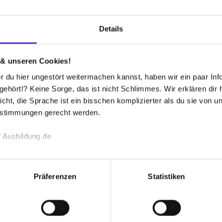
/w/d)
Details
reier Platz
 & unseren Cookies!
 du hier ungestört weitermachen kannst, haben wir ein paar Infos
onbauer (m/w/d)
hört!? Keine Sorge, das ist nicht Schlimmes. Wir erklären dir hi
icht, die Sprache ist ein bisschen komplizierter als du sie von 
estimmungen gerecht werden.
reier Platz
 Ausbildung.de
echnischen Funktion unserer Webseite („Notwendig“), um von di
d)
lungen zu speichern ( „Präferenzen“), die Zugriffe auf unsere We
Präferenzen
Statistiken
ionen zu deiner Verwendung unserer Website an unsere Partner f
eier Platz
und um Inhalte und Anzeigen zu personalisieren („Social Media 
tionen möglicherweise mit weiteren Daten zusammen, die du ihnen
g der Dienste gesammelt haben. Durch Klick auf den Button „C