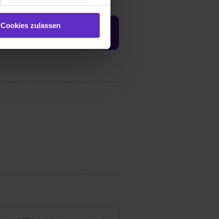
e (ausgenommen „Notwendig“)
st du auch damit
Cookies zulassen
Jetzt aktivieren
gezeigt und hierfür
ermittelt werden. Eine
Willst du nur bestimmte
hl erlauben“. Die
cial Media und Marketing“
1 lit. a) DS-GVO). Die USA
dir erteilte Einwilligung
unter dem Punkt
est du durch Klick auf