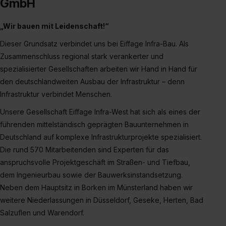
GmbH
der Kategorien „Präferenzen“, „Statistiken“ und „Social
Media und Marketing“ umfasst hierbei die Einwilligung
„Wir bauen mit Leidenschaft!“
zur Übermittlung deiner Daten in die USA (Art. 49 Abs. 1
Dieser Grundsatz verbindet uns bei Eiffage Infra-Bau. Als
S. 1 lit. a) DS-GVO). Die USA verfügen über kein
Zusammenschluss regional stark verankerter und
angemessenes Datenschutzniveau (EuGH – Schrems
spezialisierter Gesellschaften arbeiten wir Hand in Hand für
II). Du kannst die von dir erteilte Einwilligung jederzeit mit
den deutschlandweiten Ausbau der Infrastruktur – denn
Wirkung für die Zukunft ganz oder teilweise über unsere
Infrastruktur verbindet Menschen.
Datenschutzerklärung unter dem Punkt „Datenschutz-
Einstellungen“ widerrufen. Weitere Informationen zu den
Unsere Gesellschaft Eiffage Infra-West hat sich als eines der
einzelnen Cookies findest du durch Klick auf „Details
führenden mittelständisch geprägten Bauunternehmen in
zeigen“. Weitere Informationen:
Datenschutzerklärung
,
Deutschland auf komplexe Infrastrukturprojekte spezialisiert.
Impressum
.
Die rund 570 Mitarbeitenden sind Experten für das
anspruchsvolle Projektgeschäft im Straßen- und Tiefbau,
dem Ingenieurbau sowie der Bauwerksinstandsetzung.
Neben dem Hauptsitz in Borken im Münsterland haben wir
weitere Niederlassungen in Düsseldorf, Geseke, Herten, Bad
Salzuflen und Warendorf.