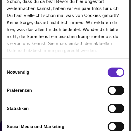
Schön, dass du da bist! Bevor du hier ungestört
weitermachen kannst, haben wir ein paar Infos für dich.
Du hast vielleicht schon mal was von Cookies gehört!?
Keine Sorge, das ist nicht Schlimmes. Wir erklären dir
hier, was das alles für dich bedeutet. Wunder dich bitte
nicht, die Sprache ist ein bisschen komplizierter als du
sie von uns kennst. Sie muss einfach den aktuellen
Ausbildung zum Beton- und Stahlbetonbauer
Datenschutzbestimmungen gerecht werden.
(m/w/d) 2026
bei
Eiffage Infra-West GmbH
Die Nutzung von Cookies auf Ausbildung.de
Einwilligungsauswahl
45699 Herten + 1 weitere
Notwendig
Wir verwenden Cookies zur technischen Funktion
01.08.2026
unserer Webseite („Notwendig“), um von dir bei
2 freie Plätze
Präferenzen
Benutzung der Webseite getroffenen Einstellungen zu
speichern ( „Präferenzen“), die Zugriffe auf unsere
Webseite zu analysieren („Statistiken“), um
Statistiken
Informationen zu deiner Verwendung unserer Website an
unsere Partner für soziale Medien, Werbung und
Social Media und Marketing
Analysen weiterzugeben und um Inhalte und Anzeigen zu
Du möchtest neue Stellen automatisch