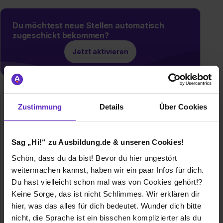
Du möchtest neue Stellen automatisch
zugeschickt bekommen?
Jetzt aktivieren
Zustimmung
Details
Über Cookies
EINSATZ Creative Production GmbH & Co.
KG
Pinnasberg 47
Sag „Hi!“ zu Ausbildung.de & unseren Cookies!
20359 Hamburg
Schön, dass du da bist! Bevor du hier ungestört
040 376655
weitermachen kannst, haben wir ein paar Infos für dich.
E-Mail anzeigen
Du hast vielleicht schon mal was von Cookies gehört!?
Gründungsjahr
1982
Keine Sorge, das ist nicht Schlimmes. Wir erklären dir
hier, was das alles für dich bedeutet. Wunder dich bitte
Mitarbeiter
50
nicht, die Sprache ist ein bisschen komplizierter als du