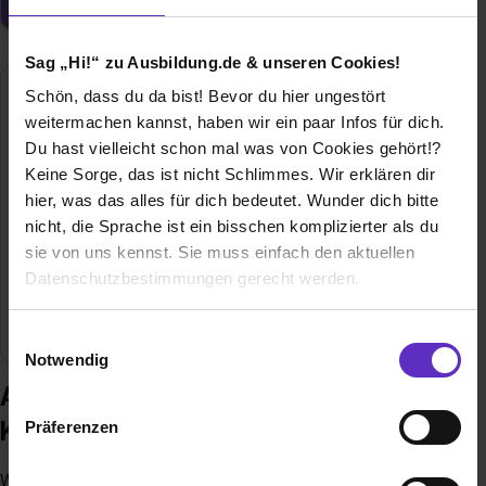
Sag „Hi!“ zu Ausbildung.de & unseren Cookies!
Schön, dass du da bist! Bevor du hier ungestört
weitermachen kannst, haben wir ein paar Infos für dich.
Du hast vielleicht schon mal was von Cookies gehört!?
Keine Sorge, das ist nicht Schlimmes. Wir erklären dir
hier, was das alles für dich bedeutet. Wunder dich bitte
nicht, die Sprache ist ein bisschen komplizierter als du
sie von uns kennst. Sie muss einfach den aktuellen
ELBERFELD KREATION GMBH & CO. KG
Datenschutzbestimmungen gerecht werden.
Viehhofstraße 119
42117 Wuppertal
Die Nutzung von Cookies auf Ausbildung.de
Einwilligungsauswahl
Notwendig
Wir verwenden Cookies zur technischen Funktion
Ausbildung bei ELBERFELD
unserer Webseite („Notwendig“), um von dir bei
KREATION GMBH & CO. KG
Präferenzen
Benutzung der Webseite getroffenen Einstellungen zu
speichern ( „Präferenzen“), die Zugriffe auf unsere
Wir sind Elberfeld Kreation – ein unabhängiges