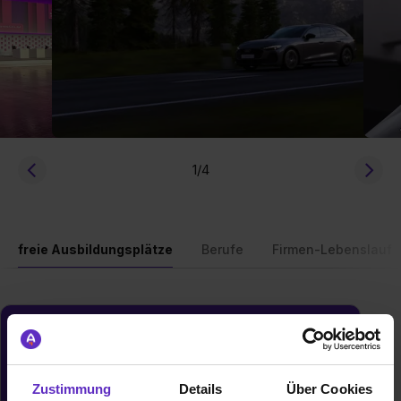
1
/4
freie Ausbildungsplätze
Berufe
Firmen-Lebenslauf
Du möchtest neue Stellen automatisch
zugeschickt bekommen?
Jetzt aktivieren
Zustimmung
Details
Über Cookies