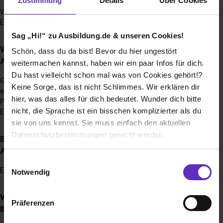
Zustimmung
Details
Über Cookies
Wir bieten Ausbildungen im Bereich der Elektrotechnik und
Elektrischen Maschinen- und Antriebstechnik an.
Sag „Hi!“ zu Ausbildung.de & unseren Cookies!
Wie sieht der Bewerbungsprozess für eine
Schön, dass du da bist! Bevor du hier ungestört
Ausbildungsstelle bei Ihnen aus?
weitermachen kannst, haben wir ein paar Infos für dich.
Du hast vielleicht schon mal was von Cookies gehört!?
Ganz unkompliziert kommst du einfach zu uns, gewinnst
Keine Sorge, das ist nicht Schlimmes. Wir erklären dir
einen ersten Eindruck, wir tauschen uns aus, sprechen über
hier, was das alles für dich bedeutet. Wunder dich bitte
Präferenzen, Vorstellungen, Ziele im Leben,
nicht, die Sprache ist ein bisschen komplizierter als du
Entwicklungsmöglichkeiten, über dich, mich, uns.
sie von uns kennst. Sie muss einfach den aktuellen
Datenschutzbestimmungen gerecht werden.
Bis wann muss man sich für einen
Ausbildungsplatz bewerben?
Die Nutzung von Cookies auf Ausbildung.de
Einwilligungsauswahl
Es gibt keine Bewerbungsfrist.
Notwendig
Wir verwenden Cookies zur technischen Funktion
unserer Webseite („Notwendig“), um von dir bei
Wie viele Ausbildungsstellen werden jährlich bei
Präferenzen
Benutzung der Webseite getroffenen Einstellungen zu
Ihnen ausgeschrieben?
speichern ( „Präferenzen“), die Zugriffe auf unsere