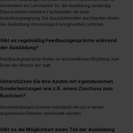
mindestens ein Lehrmeister für die Ausbildung zuständig.
Einzelfall bei dem jeweiligen Inhalt erteilen. Willst du nur
Dazu kommen mehrere Facharbeiter mit einer
bestimmte Verwendungszwecke zulassen, triff deine
Ausbildungseignung. Die Auszubildenden durchlaufen einem
Auswahl über die Checkboxen und klick auf „Auswahl
der Ausbildung chronologisch kongruenten Lehrplan.
erlauben“. Die Einwilligung zur Platzierung von Cookies
der Kategorien „Präferenzen“, „Statistiken“ und „Social
Gibt es regelmäßig Feedbackgespräche während
Media und Marketing“ umfasst hierbei die Einwilligung
der Ausbildung?
zur Übermittlung deiner Daten in die USA (Art. 49 Abs. 1
S. 1 lit. a) DS-GVO). Die USA verfügen über kein
Feedbackgespräche finden im wöchentlichen Rhythmus zum
angemessenes Datenschutzniveau (EuGH – Schrems
Ende der Woche der statt.
II). Du kannst die von dir erteilte Einwilligung jederzeit mit
Wirkung für die Zukunft ganz oder teilweise über unsere
Unterstützen Sie Ihre Azubis mit irgendwelchen
Datenschutzerklärung unter dem Punkt „Datenschutz-
Sonderleistungen wie z.B. einem Zuschuss zum
Einstellungen“ widerrufen. Weitere Informationen zu den
Busticket?
einzelnen Cookies findest du durch Klick auf „Details
zeigen“. Weitere Informationen:
Datenschutzerklärung
,
Sonderleistungen können individuell mit uns in einem
angemessen Rahmen verhandelt werden.
Impressum
.
Gibt es die Möglichkeit einen Teil der Ausbildung