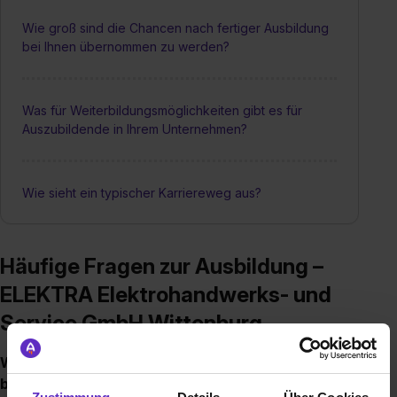
Wie groß sind die Chancen nach fertiger Ausbildung
bei Ihnen übernommen zu werden?
Was für Weiterbildungsmöglichkeiten gibt es für
Auszubildende in Ihrem Unternehmen?
Wie sieht ein typischer Karriereweg aus?
Häufige Fragen zur Ausbildung –
ELEKTRA Elektrohandwerks- und
Service GmbH Wittenburg
Welche Ausbildungen/Dualen Studiengänge
bieten Sie an?