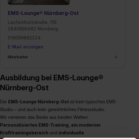
EMS-Lounge® Nürnberg-Ost
Laufamholzstraße. 116
2840990482 Nürnberg
016099882224
E-Mail anzeigen
Mitarbeiter
4
Ausbildung bei EMS-Lounge®
Nürnberg-Ost
Die
EMS-Lounge Nürnberg-Ost
ist kein typisches EMS-
Studio – und auch kein gewöhnliches Fitnessstudio.
Wir vereinen das Beste aus beiden Welten:
Personalisiertes EMS-Training
,
ein moderner
Krafttrainingsbereich
und
individuelle