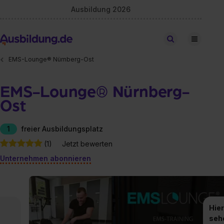
Ausbildung 2026
Stellen finden
EMS-Lounge® Nürnberg-Ost
EMS-Lounge® Nürnberg-
Ost
1
freier Ausbildungsplatz
(1)
Jetzt bewerten
Unternehmen abonnieren
Hier
seh