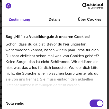
Ernährungscoachings
– alles unter einem Dach, mit echter
1:1-Betreuung.
Unser Ziel ist es, Menschen
nachhaltig und ehrlich
auf
Zustimmung
Details
Über Cookies
ihrem Weg zu mehr Gesundheit und Wohlbefinden zu
begleiten.
Was uns besonders macht? Wir sind kein Studio, in dem
Sag „Hi!“ zu Ausbildung.de & unseren Cookies!
Trainer nur danebenstehen – bei uns ist jeder Mitarbeitende
Schön, dass du da bist! Bevor du hier ungestört
mittendrin
, kennt die Kunden und arbeitet
ganzheitlich
mit
weitermachen kannst, haben wir ein paar Infos für dich.
ihnen an ihren Zielen.
Du hast vielleicht schon mal was von Cookies gehört!?
Wir sind ein kleines, eingespieltes Team mit
viel Herz
,
Keine Sorge, das ist nicht Schlimmes. Wir erklären dir
echter Leidenschaft für Training und klaren Werten:
hier, was das alles für dich bedeutet. Wunder dich bitte
Ehrlichkeit, Loyalität, Respekt, Spaß und 100 % Einsatz
.
nicht, die Sprache ist ein bisschen komplizierter als du
sie von uns kennst. Sie muss einfach den aktuellen
Als Teil der
EMS-Lounge® Gruppe
, mit über
70
Datenschutzbestimmungen gerecht werden.
Standorten in Deutschland
, bist du bei uns gleichzeitig in
einem innovativen Netzwerk eingebunden.
Die Nutzung von Cookies auf Ausbildung.de
Einwilligungsauswahl
Die EMS-Lounge® steht für
hochqualifizierte Betreuung
,
Notwendig
klare Konzepte
und eine echte Mission: Menschen durch
Wir verwenden Cookies zur technischen Funktion