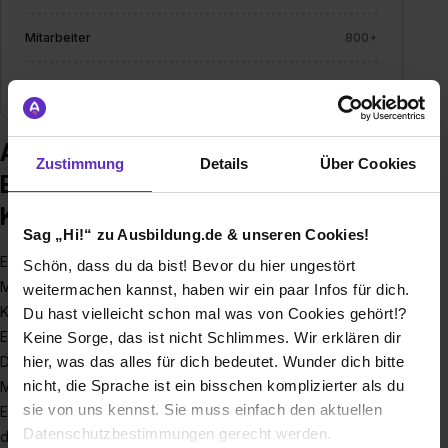
Mitarbeiter
800+
Branche
Energiewirtschaft
Ausbildung bei Enaco
Zustimmung
Details
Über Cookies
Energieanlagen- und
Kommunikationstechnik GmbH
Sag „Hi!“ zu Ausbildung.de & unseren Cookies!
ENACO Energieanlagen- und Kommunikationstechnik GmbH,
Schön, dass du da bist! Bevor du hier ungestört
Maisach
weitermachen kannst, haben wir ein paar Infos für dich.
Komplettanbieter für Energietechnik und Versorgung
Du hast vielleicht schon mal was von Cookies gehört!?
Einer der größten Dienstleister im Energiesektor in
Keine Sorge, das ist nicht Schlimmes. Wir erklären dir
Deutschland
hier, was das alles für dich bedeutet. Wunder dich bitte
nicht, die Sprache ist ein bisschen komplizierter als du
Mit rund über 800 Mitarbeitern ist die ENACO
sie von uns kennst. Sie muss einfach den aktuellen
Energieanlagen- und Kommunikationstechnik GmbH eines
Datenschutzbestimmungen gerecht werden.
der größten privaten Dienstleistungsunternehmen im Bereich