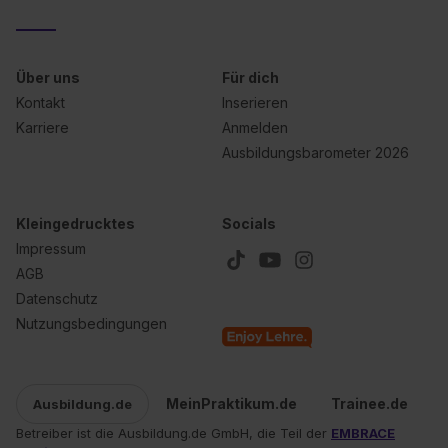
Datenschutzerklärung unter dem Punkt „Datenschutz-
Einstellungen“ widerrufen. Weitere Informationen zu den
einzelnen Cookies findest du durch Klick auf „Details
zeigen“. Weitere Informationen:
Datenschutzerklärung
,
Über uns
Für dich
Impressum
.
Kontakt
Inserieren
Karriere
Anmelden
Ausbildungsbarometer 2026
Kleingedrucktes
Socials
Impressum
AGB
Datenschutz
Nutzungsbedingungen
MeinPraktikum.de
Trainee.de
Ausbildung.de
Betreiber ist die Ausbildung.de GmbH, die Teil der
EMBRACE