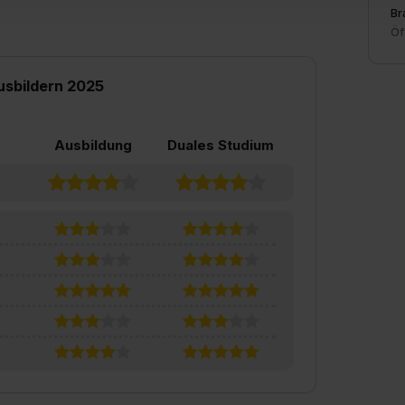
ung zur Übermittlung deiner Daten in die USA (Art. 49 Abs. 1 S. 
Br
enes Datenschutzniveau (EuGH – Schrems II). Du kannst die von 
Öf
e Zukunft ganz oder teilweise über unsere Datenschutzerklärung 
widerrufen. Weitere Informationen zu den einzelnen Cookies find
usbildern 2025
formationen:
Datenschutzerklärung
,
Impressum
.
Ausbildung
Duales Studium