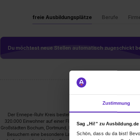
freie Ausbildungsplätze
Berufe
Firm
Du möchtest neue Stellen automatisch zugeschickt
Zustimmung
Der Ennepe-Ruhr Kreis besteht aus insgesamt neun Städten und
320.000 Einwohner auf einer Fläche von 408 km². In einer guten
Sag „Hi!“ zu Ausbildung.de
Großstädten Bochum, Dortmund, Hagen und Wuppertal bietet der 
Schön, dass du da bist! Bevor
Besuchern eine besondere Landschaft. Ein Drittel des Kreises u