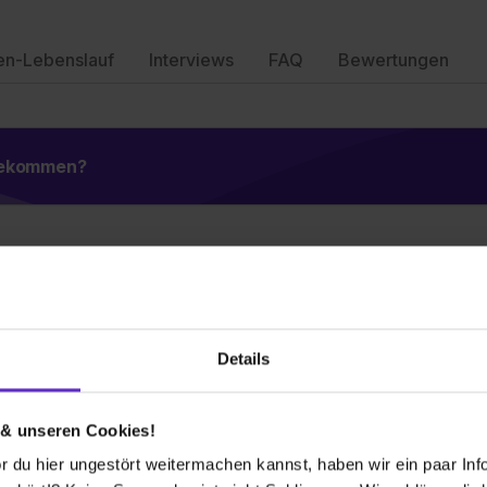
en-Lebenslauf
Interviews
FAQ
Bewertungen
 bekommen?
Wusstest du schon, dass...
Details
 Gemeinden. Im Kreisgebiet leben ca.
 Lage zu den unmittelbar angrenzenden
 & unseren Cookies!
Ennepe Ruhr Kreis seinen Bewohnern und
 du hier ungestört weitermachen kannst, haben wir ein paar Infos
mfasst Waldflächen und im Kreisgebiet