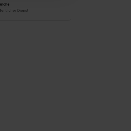
1 lit. a) DS-GVO). Die USA
anche
dir erteilte Einwilligung
fentlicher Dienst
unter dem Punkt
est du durch Klick auf