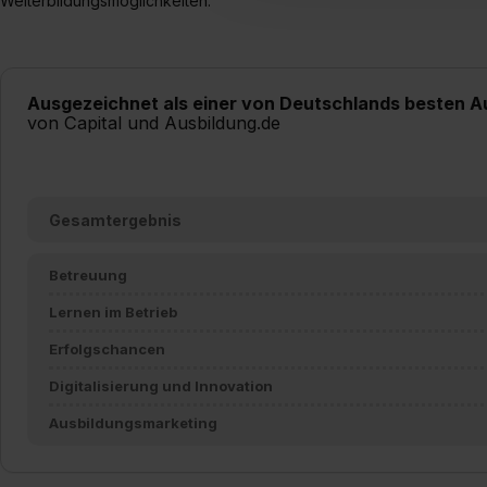
Weiterbildungsmöglichkeiten.
umfasst hierbei die Einwillig
verfügen über kein angemess
jederzeit mit Wirkung für di
„Datenschutz-Einstellungen“ 
Ausgezeichnet als einer von Deutschlands besten A
„Details zeigen“. Weitere In
von Capital und Ausbildung.de
Gesamtergebnis
Betreuung
Lernen im Betrieb
Erfolgschancen
Digitalisierung und Innovation
Ausbildungsmarketing