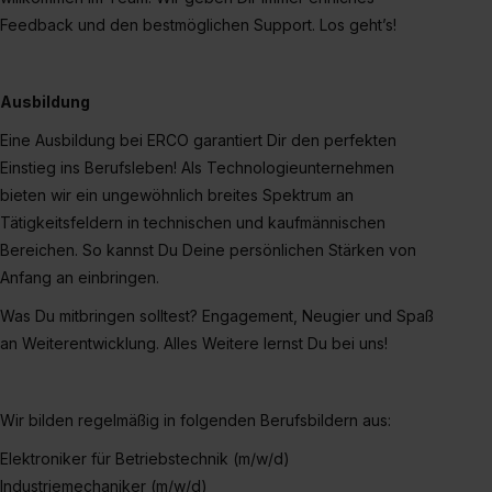
erforderliche personenbezogene Daten an Social Media
Feedback und den bestmöglichen Support. Los geht’s!
Dienste, ggfs. mit Sitz in den USA, übermittelt werden.
Eine Erlaubnis hierfür kannst du auch später noch im
Einzelfall bei dem jeweiligen Inhalt erteilen. Willst du nur
Ausbildung
bestimmte Verwendungszwecke zulassen, triff deine
Eine Ausbildung bei ERCO garantiert Dir den perfekten
Auswahl über die Checkboxen und klick auf „Auswahl
Einstieg ins Berufsleben! Als Technologieunternehmen
erlauben“. Die Einwilligung zur Platzierung von Cookies
der Kategorien „Präferenzen“, „Statistiken“ und „Social
bieten wir ein ungewöhnlich breites Spektrum an
Media und Marketing“ umfasst hierbei die Einwilligung
Tätigkeitsfeldern in technischen und kaufmännischen
zur Übermittlung deiner Daten in die USA (Art. 49 Abs. 1
Bereichen. So kannst Du Deine persönlichen Stärken von
S. 1 lit. a) DS-GVO). Die USA verfügen über kein
Anfang an einbringen.
angemessenes Datenschutzniveau (EuGH – Schrems
Was Du mitbringen solltest? Engagement, Neugier und Spaß
II). Du kannst die von dir erteilte Einwilligung jederzeit mit
an Weiterentwicklung. Alles Weitere lernst Du bei uns!
Wirkung für die Zukunft ganz oder teilweise über unsere
Datenschutzerklärung unter dem Punkt „Datenschutz-
Einstellungen“ widerrufen. Weitere Informationen zu den
Wir bilden regelmäßig in folgenden Berufsbildern aus:
einzelnen Cookies findest du durch Klick auf „Details
zeigen“. Weitere Informationen:
Datenschutzerklärung
,
Elektroniker für Betriebstechnik (m/w/d)
Impressum
.
Industriemechaniker (m/w/d)