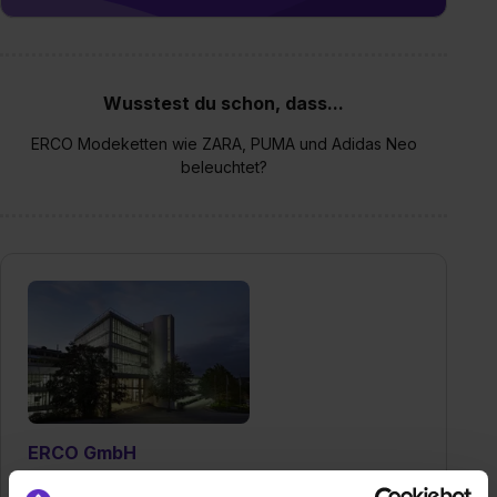
Wusstest du schon, dass...
ERCO Modeketten wie ZARA, PUMA und Adidas Neo
beleuchtet?
ERCO GmbH
Brockhauser Weg 80-82