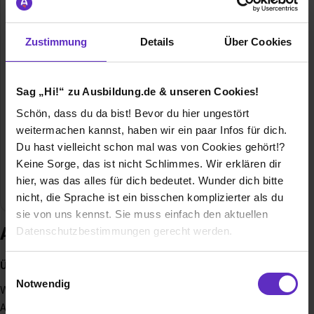
58507 Lüdenscheid
02351/551 932
Zustimmung
Details
Über Cookies
E-Mail anzeigen
Gründungsjahr
1934
Sag „Hi!“ zu Ausbildung.de & unseren Cookies!
Mitarbeiter
850 (weltweit) 550 (am Standort Lüdenscheid)
Schön, dass du da bist! Bevor du hier ungestört
weitermachen kannst, haben wir ein paar Infos für dich.
Umsatz
140 Mio € (2022)
Du hast vielleicht schon mal was von Cookies gehört!?
Keine Sorge, das ist nicht Schlimmes. Wir erklären dir
Branche
Elektro/Elektronik, Metallverarbeitung,
hier, was das alles für dich bedeutet. Wunder dich bitte
Industrietechnik
nicht, die Sprache ist ein bisschen komplizierter als du
sie von uns kennst. Sie muss einfach den aktuellen
Ausbildung bei ERCO GmbH
Datenschutzbestimmungen gerecht werden.
Die Nutzung von Cookies auf Ausbildung.de
Über uns
Einwilligungsauswahl
Notwendig
Wir sind ein international führender Spezialist für
Wir verwenden Cookies zur technischen Funktion
Architekturbeleuchtung mit LED-Technologie. ERCO wurde