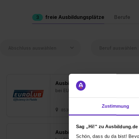
freie Ausbildungsplätze
Berufe
3
Ausbildung Fachlagerist/in (m/w/
bei
EUROLUB GmbH
Zustimmung
85386 Eching, Kreis Freising
01.09.20
Sag „Hi!“ zu Ausbildung.de
Ausbildung Maschinen- und Anlag
Schön, dass du da bist! Bevor