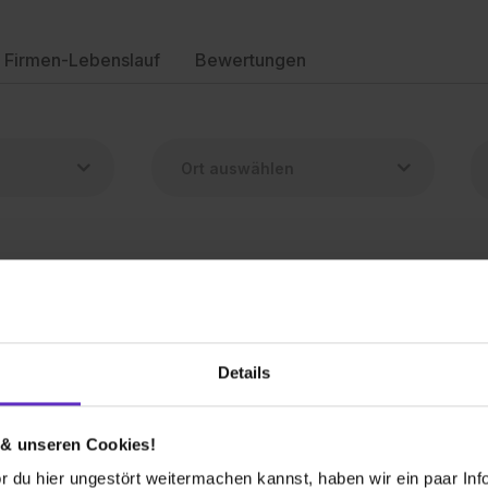
Firmen-Lebenslauf
Bewertungen
d)
Details
26
2 freie Plätze
 & unseren Cookies!
enführer/in (m/w/d)
 du hier ungestört weitermachen kannst, haben wir ein paar Infos