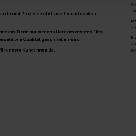
Gr
ung zur Übermittlung deiner Daten in die USA (Art. 49 Abs. 1 S. 
19
odukte und Prozesse stets weiter und denken
enes Datenschutzniveau (EuGH – Schrems II). Du kannst die von 
Mi
e Zukunft ganz oder teilweise über unsere Datenschutzerklärung 
70
widerrufen. Weitere Informationen zu den einzelnen Cookies find
vice ein. Denn nur wer das Herz am rechten Fleck
formationen:
Datenschutzerklärung
,
Impressum
.
Br
erseht wie Qualität geschrieben wird.
Au
 für unsere Kund/innen da.
In