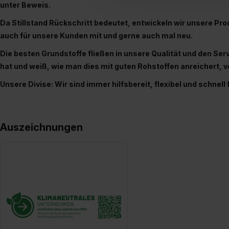
unter Beweis.
umfasst hierbei die Einwillig
Da Stillstand Rückschritt bedeutet, entwickeln wir unsere Pr
verfügen über kein angemess
auch für unsere Kunden mit und gerne auch mal neu.
jederzeit mit Wirkung für di
„Datenschutz-Einstellungen“ 
Die besten Grundstoffe fließen in unsere Qualität und den Ser
„Details zeigen“. Weitere In
hat und weiß, wie man dies mit guten Rohstoffen anreichert, v
Unsere Divise: Wir sind immer hilfsbereit, flexibel und schnell
Auszeichnungen