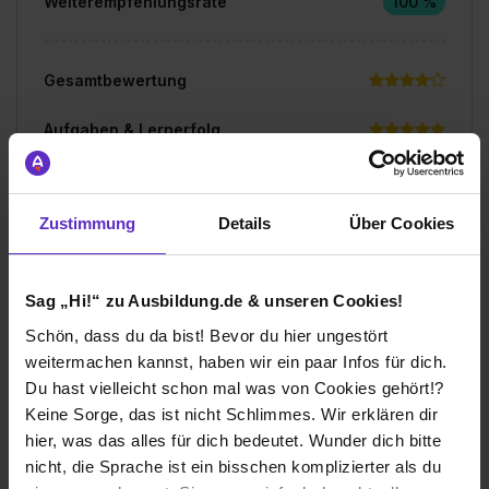
Weiterempfehlungsrate
100 %
Gesamtbewertung
Aufgaben & Lernerfolg
Spaßfaktor & Atmosphäre
Zustimmung
Details
Über Cookies
Bewerte jetzt deine Ausbildung
Sag „Hi!“ zu Ausbildung.de & unseren Cookies!
Schön, dass du da bist! Bevor du hier ungestört
weitermachen kannst, haben wir ein paar Infos für dich.
Du hast vielleicht schon mal was von Cookies gehört!?
Ich würde diese Firma
Keine Sorge, das ist nicht Schlimmes. Wir erklären dir
weiterempfehlen!
hier, was das alles für dich bedeutet. Wunder dich bitte
nicht, die Sprache ist ein bisschen komplizierter als du