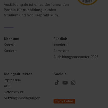
Ausbildung.de ist eines der führenden
Wirkung für die Zukunft ganz oder teilweise über unsere
Portale für
Ausbildung, duales
Datenschutzerklärung unter dem Punkt „Datenschutz-
Studium
und
Schülerpraktikum.
Einstellungen“ widerrufen. Weitere Informationen zu den
einzelnen Cookies findest du durch Klick auf „Details
zeigen“. Weitere Informationen:
Datenschutzerklärung
,
Impressum
.
Über uns
Für dich
Kontakt
Inserieren
Karriere
Anmelden
Ausbildungsbarometer 2026
Kleingedrucktes
Socials
Impressum
AGB
Datenschutz
Nutzungsbedingungen