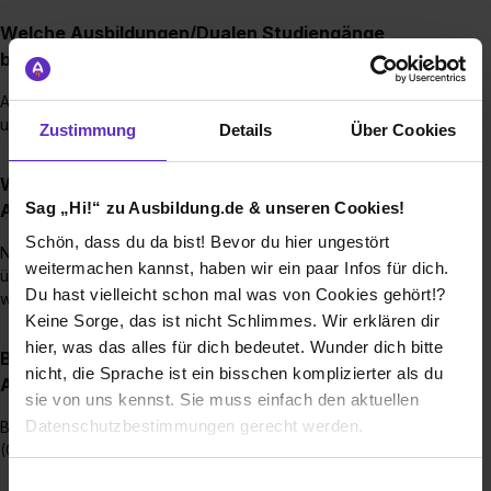
Welche Ausbildungen/Dualen Studiengänge
bieten Sie an?
Ausbildung zum Anlagenmechaniker für Sanitär-, Heizungs-
und Klimatechnik
Zustimmung
Details
Über Cookies
Wie sieht der Bewerbungsprozess für eine
Sag „Hi!“ zu Ausbildung.de & unseren Cookies!
Ausbildungsstelle bei Ihnen aus?
Schön, dass du da bist! Bevor du hier ungestört
Nach der schriftlichen Bewerbung folgt ein Praktikum, bevor
weitermachen kannst, haben wir ein paar Infos für dich.
über die Vergabe eines Ausbildungsplatzes entschieden
Du hast vielleicht schon mal was von Cookies gehört!?
wird.
Keine Sorge, das ist nicht Schlimmes. Wir erklären dir
hier, was das alles für dich bedeutet. Wunder dich bitte
Bis wann muss man sich für einen
nicht, die Sprache ist ein bisschen komplizierter als du
Ausbildungsplatz bewerben?
sie von uns kennst. Sie muss einfach den aktuellen
Datenschutzbestimmungen gerecht werden.
Bis spätestens zwei Monate vor Ausbildungsbeginn
(01.02./01.08.)
Die Nutzung von Cookies auf Ausbildung.de
Einwilligungsauswahl