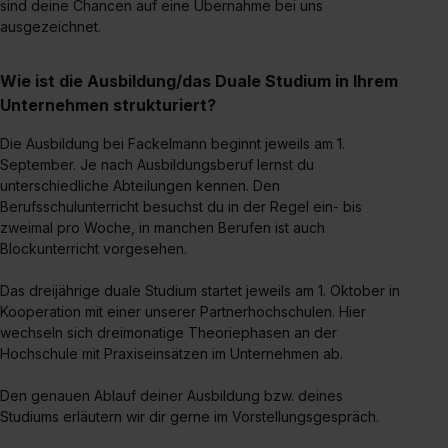
sind deine Chancen auf eine Übernahme bei uns
der Kategorien „Präferenzen“, „Statistiken“ und „Social
ausgezeichnet.
Media und Marketing“ umfasst hierbei die Einwilligung
zur Übermittlung deiner Daten in die USA (Art. 49 Abs. 1
Wie ist die Ausbildung/das Duale Studium in Ihrem
S. 1 lit. a) DS-GVO). Die USA verfügen über kein
Unternehmen strukturiert?
angemessenes Datenschutzniveau (EuGH – Schrems
II). Du kannst die von dir erteilte Einwilligung jederzeit mit
Die Ausbildung bei Fackelmann beginnt jeweils am 1.
Wirkung für die Zukunft ganz oder teilweise über unsere
September. Je nach Ausbildungsberuf lernst du
Datenschutzerklärung unter dem Punkt „Datenschutz-
unterschiedliche Abteilungen kennen. Den
Berufsschulunterricht besuchst du in der Regel ein- bis
Einstellungen“ widerrufen. Weitere Informationen zu den
zweimal pro Woche, in manchen Berufen ist auch
einzelnen Cookies findest du durch Klick auf „Details
Blockunterricht vorgesehen.
zeigen“. Weitere Informationen:
Datenschutzerklärung
,
Impressum
.
Das dreijährige duale Studium startet jeweils am 1. Oktober in
Kooperation mit einer unserer Partnerhochschulen. Hier
wechseln sich dreimonatige Theoriephasen an der
Hochschule mit Praxiseinsätzen im Unternehmen ab.
Den genauen Ablauf deiner Ausbildung bzw. deines
Studiums erläutern wir dir gerne im Vorstellungsgespräch.