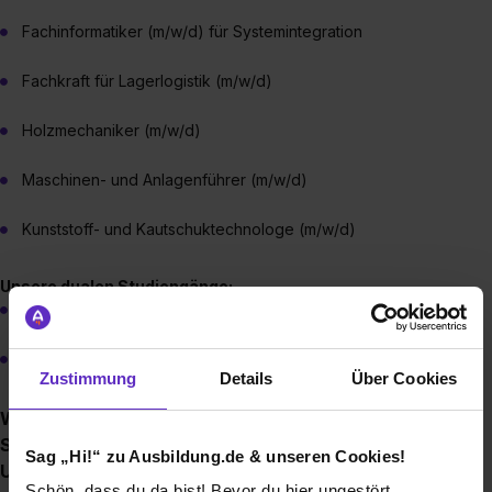
Fachinformatiker (m/w/d) für Systemintegration
Fachkraft für Lagerlogistik (m/w/d)
Holzmechaniker (m/w/d)
Maschinen- und Anlagenführer (m/w/d)
Kunststoff- und Kautschuktechnologe (m/w/d)
Unsere dualen Studiengänge:
BWL – Digital Commerce Management
BWL – Handel / Vertrieb
Zustimmung
Details
Über Cookies
Welche Vorteile haben Auszubildende / Dual
Studierende durch eine Ausbildung in Ihrem
Sag „Hi!“ zu Ausbildung.de & unseren Cookies!
Unternehmen?
Schön, dass du da bist! Bevor du hier ungestört