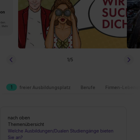
von
rden.
n. Mehr
1
/5
1
freier Ausbildungsplatz
Berufe
Firmen-Lebensl
nach oben
Themenübersicht
Welche Ausbildungen/Dualen Studiengänge bieten
Sie an?