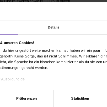
00 Euro im zweiten sowie 600 Euro im dritten
Ist eine Ausbi
s Jahr.
Gibt es einen 
Details
e, jeweils von 7 bis 14.30 Uhr.
Welche Benefit
 & unseren Cookies!
m Gleitzeitmodell in Abstimmung mit den
 du hier ungestört weitermachen kannst, haben wir ein paar Infos
hört!? Keine Sorge, das ist nicht Schlimmes. Wir erklären dir hi
Ist ein Praktik
icht, die Sprache ist ein bisschen komplizierter als du sie von 
estimmungen gerecht werden.
 Ausbildung.de
echnischen Funktion unserer Webseite („Notwendig“), um von di
lungen zu speichern ( „Präferenzen“), die Zugriffe auf unsere We
Präferenzen
Statistiken
 Ausbildung bei Ihnen zu machen?
ionen zu deiner Verwendung unserer Website an unsere Partner f