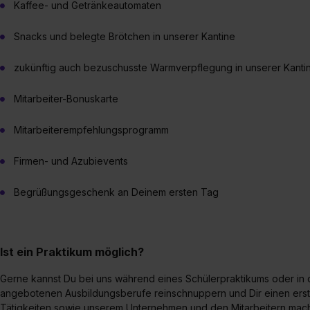
Kaffee- und Getränkeautomaten
Snacks und belegte Brötchen in unserer Kantine
zukünftig auch bezuschusste Warmverpflegung in unserer Kanti
Mitarbeiter-Bonuskarte
Mitarbeiterempfehlungsprogramm
Firmen- und Azubievents
Begrüßungsgeschenk an Deinem ersten Tag
Ist ein Praktikum möglich?
Gerne kannst Du bei uns während eines Schülerpraktikums oder in d
angebotenen Ausbildungsberufe reinschnuppern und Dir einen ers
Tätigkeiten sowie unserem Unternehmen und den Mitarbeitern mac