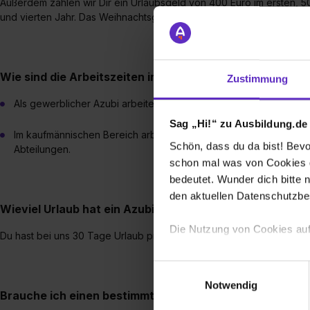
Außerdem zahlen wir Dir ein Urlaubsgeld von 400 Euro im ersten, 5
und vierten Jahr. Das Weihnachtsgeld beläuft sich auf 250 Euro jede
Wie sind die Arbeitszeiten in der Ausbildung?
Zustimmung
Als gewerblicher Azubi arbeitest Du bei uns 35 Stunden pro Woch
Sag „Hi!“ zu Ausbildung.de
Im kaufmännischen Bereich arbeitest Du 40 Stunden pro Woche i
Schön, dass du da bist! Bevor
Abteilungen.
schon mal was von Cookies ge
bedeutet. Wunder dich bitte n
den aktuellen Datenschutzb
Wieviel Urlaub hat ein Azubi?
Die Nutzung von Cookies auf
Du hast bei uns 30 Tage Urlaub pro Jahr.
Wir verwenden Cookies zur t
Einwilligungsauswahl
Webseite getroffenen Einstel
Notwendig
Brauche ich einen bestimmten Schulabschluss, um eine
(„Statistiken“), um Informat