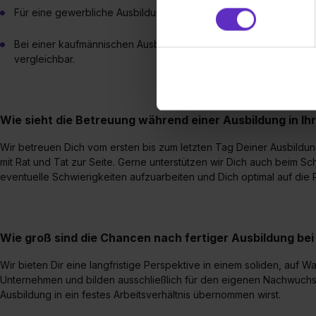
und Analysen weiterzugeben 
Für eine gewerbliche Ausbildung solltest Du über einen Hauptsc
Partner führen diese Informa
sie im Rahmen deiner Nutzun
Bei einer kaufmännischen Ausbildung wünschen wir uns mindest
dem Setzen der Cookies und
vergleichbar.
zu. . In diesem Fall sowie b
einverstanden, dass dir nach
erforderliche personenbezoge
Wie sieht die Betreuung während einer Ausbildung in Ih
Erlaubnis hierfür kannst du a
Verwendungszwecke zulassen,
Wir betreuen Dich vom ersten bis zum letzten Tag Deiner Ausbildun
Einwilligung zur Platzierung
mit Rat und Tat zur Seite. Gerne unterstützen wir Dich auch beim Sc
umfasst hierbei die Einwillig
eventuelle Schwierigkeiten aufzuarbeiten und Dich optimal auf die
verfügen über kein angemess
jederzeit mit Wirkung für di
„Datenschutz-Einstellungen“ 
Wie groß sind die Chancen nach fertiger Ausbildung b
„Details zeigen“. Weitere In
Wir bieten Dir eine langfristige Perspektive in einem soliden, auf 
Unternehmen und bilden ausschließlich für den eigenen Nachwuchs
Ausbildung in ein festes Arbeitsverhältnis übernommen wirst.