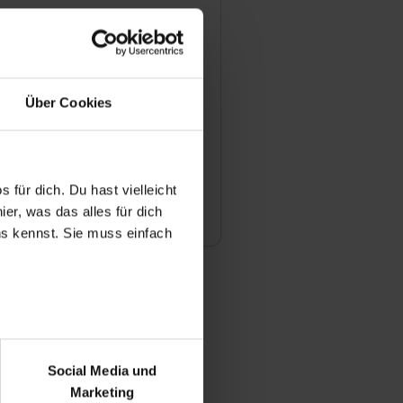
ldung im Ausland möglich?
Zuschuss für ein ÖPNV-Ticket?
Über Cookies
s bieten wir Dir noch?
 für dich. Du hast vielleicht
er, was das alles für dich
um möglich?
uns kennst. Sie muss einfach
r bei Benutzung der
bseite zu analysieren
Social Media und
ür soziale Medien, Werbung
Marketing