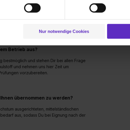
und um Inhalte und Anzeigen zu personalisieren („Social Media 
hulabschluss oder vergleichbar verfügen.
tionen möglicherweise mit weiteren Daten zusammen, die du ihnen
g der Dienste gesammelt haben. Durch Klick auf den Button „C
ens einen Realschulabschluss oder
 der Datenverarbeitung für alle genannten Verwendungszweck
ei der separaten Aktivierung von „Social Media und Marketing“ bi
Nur notwendige Cookies
 Setzen der Cookies externe Inhalte (z.B. Videos oder Posts) an
ne Daten an Social Media Dienste, ggfs. mit Sitz in den USA, üb
rem Betrieb aus?
uch später noch im Einzelfall bei dem jeweiligen Inhalt erteilen. 
 triff deine Auswahl über die Checkboxen und klick auf „Auswa
g bestmöglich und stehen Dir bei allen Frage
 von Cookies der Kategorien „Präferenzen“, „Statistiken“ und „So
hulstoff und nehmen uns hier Zeit um
ung zur Übermittlung deiner Daten in die USA (Art. 49 Abs. 1 S. 
 Prüfungen vorzubereiten.
enes Datenschutzniveau (EuGH – Schrems II). Du kannst die von 
e Zukunft ganz oder teilweise über unsere Datenschutzerklärung 
widerrufen. Weitere Informationen zu den einzelnen Cookies find
ei Ihnen übernommen zu werden?
formationen:
Datenschutzerklärung
,
Impressum
.
Wachstum ausgerichteten, mittelständischen
bedarf aus, sodass Du bei Eignung nach der