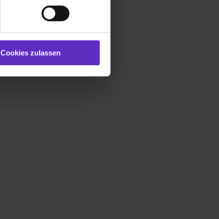
und Marketing“). Unsere
 bereitgestellt hast oder die
ookies zulassen“ stimmst du
e (ausgenommen „Notwendig“)
st du auch damit
Cookies zulassen
gezeigt und hierfür
ermittelt werden. Eine
Willst du nur bestimmte
hl erlauben“. Die
cial Media und Marketing“
1 lit. a) DS-GVO). Die USA
dir erteilte Einwilligung
unter dem Punkt
est du durch Klick auf